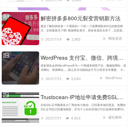
解密拼多多800元裂变营销新方法
最近了解到拼多多一个最新的一个砍一刀免费领取800元的裂变模
式，全程套路无下限! 根据网友表示，拼多多真的太坏了，以前是邀
请朋友领100元红包，现在这招不好使了，某些人呢，又搞出了新套
网络资源
路，这一次绝对触碰到道…
2021/7/14
2,963
WordPress 支付宝、微信、跨境支付等支付插件
很多朋友会把WordPress作为一个商城来销售产品，像服装网站，技
术网站，资源网站……那么支付功能就必不可少甚至非常重要。 今天
整理一下支付网关插件，比如支付宝、微信支付，有需要的朋友可以
WordPress
根据需要进行选择。 …
2021/7/12
5,040
Trustocean-IP地址申请免费SSL证书及宝塔部署教程
目前SSL证书随着各大厂商的有力推动，已经基本做到普及。免费的
SSL证书也已经遍地都是，作为个人站长的我们可以选择的免费SSL
证书也越来越多。包括Let’s Encrypt 提供的单域SSL、通配符SSL
建站教程
证书。也包括其他厂商…
2021/7/11
4,402