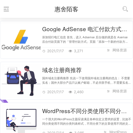
惠舍陌客
Google AdSense 电汇付款方式首选招商银行一卡通！
添加招行电汇信息 首先，进入 Adsense 后台做的就是在 Asense
后台付款页面下的「管理付款方式」页面「添加一个新的付款方
式」。 登录 AdSense 后台，点击左侧的付款——管理付款方式
网络资源
——添加付款方式，选择添加电汇…
2021/7/17
3,271
域名注册商推荐
国外域名注册商推荐 先说一下使用国外域名注册商的优点： 不需要
实名；国外大部分产品只认账户邮箱，不必关联手机，不需要实名信
息、不用上传身份证； 可选域名后缀多；国外政府对这方面管制很
网络资源
少，许多域名注册商…
2021/7/17
2,460
WordPress不同分类使用不同分类列表样式和文章样式
一个强大的WordPress主题应该满足各种自定义需求的设置，比如不
同分类使用不同的分类列表样式，不同分类下的文章使用不同的文章
页面样式，今天，就和大家分享一下WordPress不同分类使用不同分
WordPress
类列表样式和文章样式…
2021/7/14
3,085