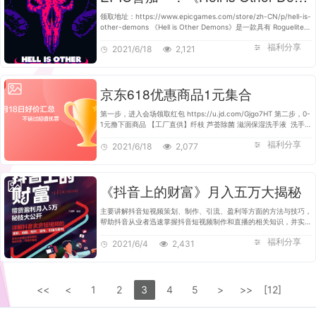
领取地址：https://www.epicgames.com/store/zh-CN/p/hell-is-
other-demons 《Hell is Other Demons》是一款具有 Roguelite
要素的动作平台射击游戏。探索一个手工打造的广阔世界，其中充满
福利分享
了恶魔、过度疯狂酷炫的…
2021/6/18
2,121
京东618优惠商品1元集合
第一步，进入会场领取红包 https://u.jd.com/Gjgo7HT 第二步，0-
1元撸下面商品 【工厂直供】纤枝 芦荟除菌 滋润保湿洗手液 洗手液
补充装 500ML*1 https://u.jd.com/G1gR4TX 壹团舒【3-5双装】
福利分享
袜子男女短袜中筒袜…
2021/6/18
2,077
《抖音上的财富》月入五万大揭秘
主要讲解抖音短视频策划、制作、引流、盈利等方面的方法与技巧，
帮助抖音从业者迅速掌握抖音短视频制作和直播的相关知识，并实现
快速盈利。 本书共分11章： 第1章概述短视频行业的现状，分析抖
福利分享
音在短视频平台中成为…
2021/6/4
2,431
<<
<
1
2
3
4
5
>
>>
[12]