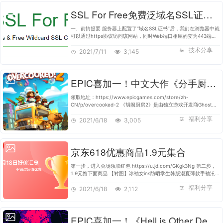
SSL For Free免费泛域名SSL证书申请
一、前情提要 服务器上配置了“域名SSL证书”后，我们在浏览器中就
可以通过https协议访问该网站，同时Web端口相应的变为443端
口。浏览器端显示为灰色或者绿色的小锁头。 配置了“域名SSL证
技术分享
书”后的https协议，还有以下…
2021/7/11
3,145
EPIC喜加一！中文大作《分手厨房2》限时免费！
领取地址：https://www.epicgames.com/store/zh-
CN/p/overcooked-2 《胡闹厨房2》是由独立游戏开发商Ghost
Town Games制作厨房模拟游戏。游戏延续了前作的风格，玩家将
福利分享
会面临各种全新场景和刁钻客人的新挑战。 游…
2021/6/18
3,005
京东618优惠商品1.9元集合
第一步，进入会场领取红包 https://u.jd.com/GKgk3Ng 第二步，
1.9元撸下面商品 【衬图】冰袖女ins防晒学生韩版潮夏薄款手袖泫雅
防紫外线网红冰丝袖套女 冰丝-美少女 https://u.jd.com/GJgRUM2
福利分享
【京喜618特供】【俞…
2021/6/18
2,112
EPIC喜加一！《Hell is Other Demons》限时免费！