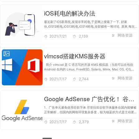
iOS耗电的解决办法
最近刷了iOS新系统,发现非常耗电,于是网上搜索了一下. 好家
伙,iOS12耗电,iOS13耗电,iOS14耗电,全部都有一堆讨论. 原来,每次
IOS新系统升级都加入了一堆新功能,很多都是默认开启.非常耗电. 这
网络资源
里记录一下iOS耗电解决办…
2021/7/21
2,159
vlmcsd搭建KMS服务器
简介 vlmcsd 是 C 语言写的开源 KMS 模拟器（当前可以在包括
Android 在内的 Linux, FreeBSD, Solaris, Minix, Mac OS, iOS,
Windows 上运行）。 这里介绍一下如何在 64 位 Debian 系统下搭
网络资源
建并使用 system…
2021/7/17
2,744
Google AdSense 广告优化！ 谷歌广告联盟
1、广告单元避免使用谷歌字体 尽管目前谷歌字体服务在国内能够被
正常解析，但国内的网络环境复杂多变，较为稳妥的方式是主动更改
广告单元中的字体使用 Arial 作为广告字体。 2、合理规划广告单
网络资源
元数量 规划…
2021/7/17
2,379