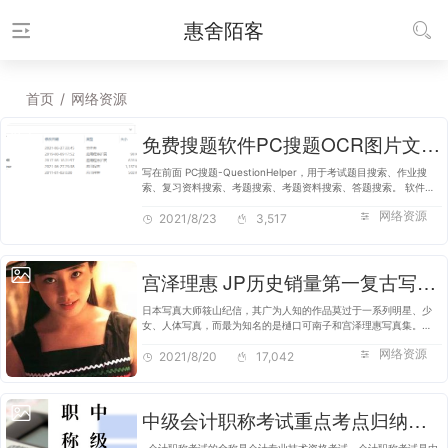
惠舍陌客
首页
/
网络资源
免费搜题软件PC搜题OCR图片文字识别，考试题目作业复习资料考题资料搜索答题搜索
写在前面 PC搜题-QuestionHelper，用于考试题目搜索、作业搜
索、复习资料搜索、考题搜索、考题资料搜索、答题搜索。 软件用
C#写的，要有.NET Framework 4.7.2或以上并兼备x64系统环境。
网络资源
软件介绍 软件很小，不到1M…
2021/8/23
3,517
宫泽理惠 JP历史销量第一复古写真集《Santa Fe》
日本写真大师筱山纪信，其广为人知的作品莫过于一系列明星、少
女、人体写真，而最为知名的是樋口可南子和宫泽理惠写真集。
1991年筱山纪信拍摄的樋口可南子，是全裸写真解禁的发端之作，
网络资源
更影响到欧美的人体摄影。同…
2021/8/20
17,042
中级会计职称考试重点考点归纳冲刺资料