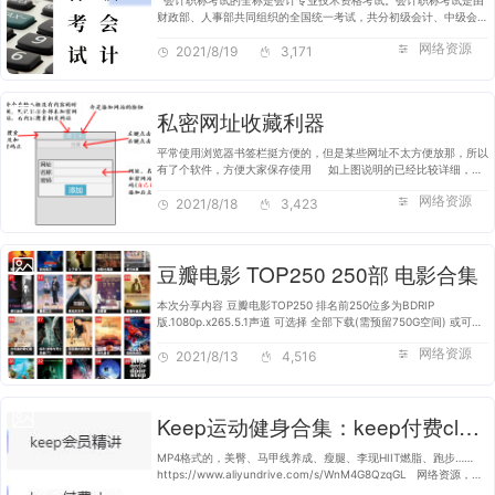
会计职称考试的全称是会计专业技术资格考试。会计职称考试是由
财政部、人事部共同组织的全国统一考试，共分初级会计、中级会计
师和高级会计师职称三个级别。考试实行全国统一考试制度，每年考
网络资源
试一次，由全…
2021/8/19
3,171
私密网址收藏利器
平常使用浏览器书签栏挺方便的，但是某些网址不太方便放那，所以
有了个软件，方便大家保存使用 如上图说明的已经比较详细，保
存的网站数据都是存在根目录data.xml里面。 加密的网站所有数据
网络资源
都是加…
2021/8/18
3,423
豆瓣电影 TOP250 250部 电影合集
本次分享内容 豆瓣电影TOP250 排名前250位多为BDRIP
版.1080p.x265.5.1声道 可选择 全部下载(需预留750G空间) 或可选
择单部下载 注意下方图片箭头处,全选or单选 内附目录,及编辑-排序
网络资源
压片Pdf文件预览表 影片名称 …
2021/8/13
4,516
Keep运动健身合集：keep付费class+会员精讲
MP4格式的，美臀、马甲线养成、瘦腿、李现HIIT燃脂、跑步……
https://www.aliyundrive.com/s/WnM4G8QzqGL 网络资源，失
效补不了