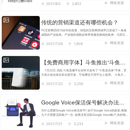
网络资源
2021/8/2
2,802
传统的营销渠道还有哪些机会？
PC互联网历经10余年的发展，传统的互联网营销早已形成了一条条
成熟的产业链条。产业链的成熟必将带来微笑曲线的延伸，与其它产
业链产生衔接。 一方面，产业链的日益成熟会降低企业对未来增长
网络资源
的预期，企业具备了向外…
2021/7/28
1,908
【免费商用字体】斗鱼推出“斗鱼追光体” 可免费商用
7月22日 消息:斗鱼直播平台在昨天发布了“斗鱼追光体”字体，官
方表示追光体目前全面开放，可免费在不同平台上使用。 斗鱼方面
表示，斗鱼“追光体”！“追”是不断前行的步伐和勇气；“光”则是坚定
网络资源
的目标和…
2021/7/22
2,259
Google Voice保活保号解决办法全收集
为什么需要Google Voice保活保号? 由于Google Voice的政策,每隔
九个月需要活跃账户一次. 如果没有活跃Google Voice账户,你的电
话号码将被收回. Google Voice手动保活保号 手动发送SMS或者拨
网络资源
2021/7/21
打电话 +1(833)…
3,232