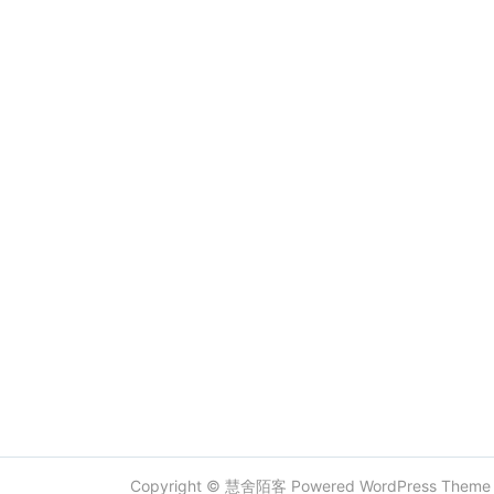
Copyright ©
慧舍陌客
Powered
WordPress
Them