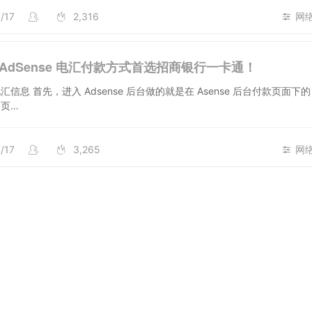
/17
2,316
网
le AdSense 电汇付款方式首选招商银行一卡通！
信息 首先，进入 Adsense 后台做的就是在 Asense 后台付款页面下
页…
/17
3,265
网