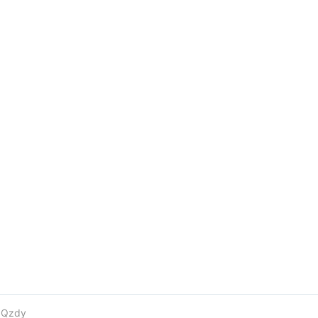
e
Qzdy