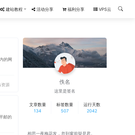
建站教程
活动分享
福利分享
VPS云
内的网
佚名
络资源
这里是签名
文章数量
标签数量
运行天数
134
507
2042
以平邮的
相思一夜梅花发，忽到窗前疑是君。