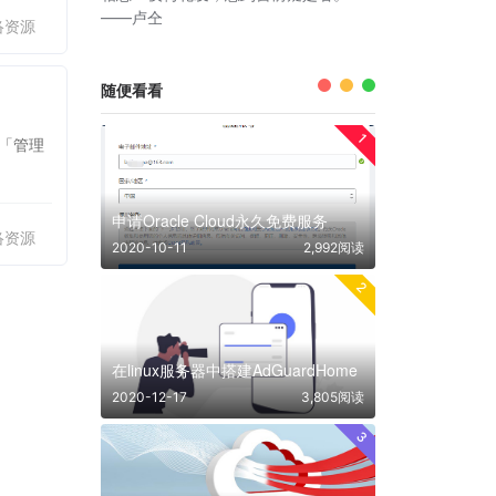
——卢仝
络资源
随便看看
1
的「管理
申请Oracle Cloud永久免费服务
络资源
2020-10-11
2,992阅读
2
在linux服务器中搭建AdGuardHome
2020-12-17
3,805阅读
3