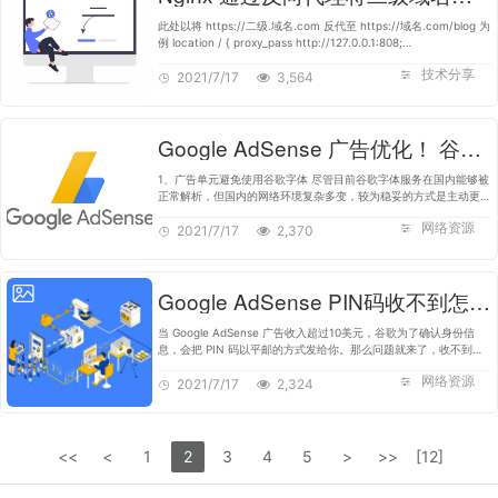
此处以将 https://二级.域名.com 反代至 https://域名.com/blog 为
例 location / { proxy_pass http://127.0.0.1:808;
proxy_http_version 1.1; proxy_cache_bypass $http_upgrade;
技术分享
proxy_set_header Upgrade…
2021/7/17
3,564
Google AdSense 广告优化！ 谷歌广告联盟
1、广告单元避免使用谷歌字体 尽管目前谷歌字体服务在国内能够被
正常解析，但国内的网络环境复杂多变，较为稳妥的方式是主动更改
广告单元中的字体使用 Arial 作为广告字体。 2、合理规划广告单
网络资源
元数量 规划…
2021/7/17
2,370
Google AdSense PIN码收不到怎么办？人工核验更高效！
当 Google AdSense 广告收入超过10美元，谷歌为了确认身份信
息，会把 PIN 码以平邮的方式发给你。那么问题就来了，收不到
Google Adsense PIN码怎么办？Google AdSense PIN码邮寄要多
网络资源
久？Google AdSense PIN 码一直…
2021/7/17
2,324
<<
<
1
2
3
4
5
>
>>
[12]