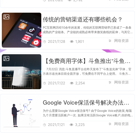
传统的营销渠道还有哪些机会？
PC互联网历经10余年的发展，传统的互联网营销早已形成了一条条
成熟的产业链条。产业链的成熟必将带来微笑曲线的延伸，与其它产
业链产生衔接。 一方面，产业链的日益成熟会降低企业对未来增长
网络资源
的预期，企业具备了向外…
2021/7/28
1,901
【免费商用字体】斗鱼推出“斗鱼追光体” 可免费商用
7月22日 消息:斗鱼直播平台在昨天发布了“斗鱼追光体”字体，官
方表示追光体目前全面开放，可免费在不同平台上使用。 斗鱼方面
表示，斗鱼“追光体”！“追”是不断前行的步伐和勇气；“光”则是坚定
网络资源
的目标和…
2021/7/22
2,254
Google Voice保活保号解决办法全收集
为什么需要Google Voice保活保号? 由于Google Voice的政策,每隔
九个月需要活跃账户一次. 如果没有活跃Google Voice账户,你的电
话号码将被收回. Google Voice手动保活保号 手动发送SMS或者拨
网络资源
2021/7/21
打电话 +1(833)…
3,225