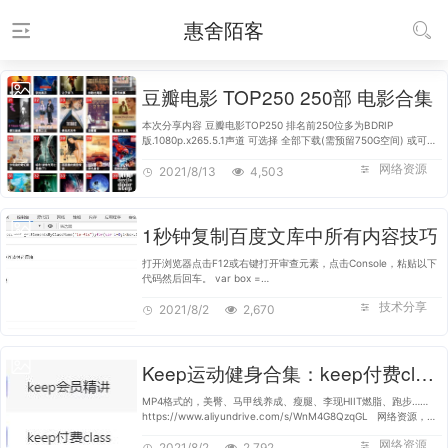
惠舍陌客
豆瓣电影 TOP250 250部 电影合集
本次分享内容 豆瓣电影TOP250 排名前250位多为BDRIP
版.1080p.x265.5.1声道 可选择 全部下载(需预留750G空间) 或可选
择单部下载 注意下方图片箭头处,全选or单选 内附目录,及编辑-排序
网络资源
压片Pdf文件预览表 影片名称 …
2021/8/13
4,503
1秒钟复制百度文库中所有内容技巧
打开浏览器点击F12或右键打开审查元素，点击Console，粘贴以下
代码然后回车。 var box =
document.getElementsByClassName("ie-fix");for(var
技术分享
i=0;i<box.length;i++){ console.log(box[i].innerText);} …
2021/8/2
2,670
Keep运动健身合集：keep付费class+会员精讲
MP4格式的，美臀、马甲线养成、瘦腿、李现HIIT燃脂、跑步……
https://www.aliyundrive.com/s/WnM4G8QzqGL 网络资源，失
效补不了
网络资源
2021/8/2
2,792