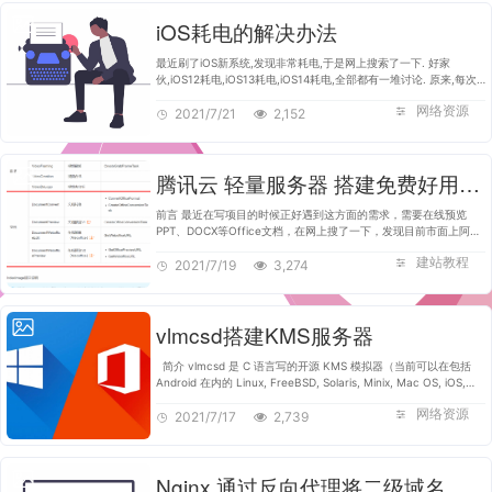
iOS耗电的解决办法
最近刷了iOS新系统,发现非常耗电,于是网上搜索了一下. 好家
伙,iOS12耗电,iOS13耗电,iOS14耗电,全部都有一堆讨论. 原来,每次
IOS新系统升级都加入了一堆新功能,很多都是默认开启.非常耗电. 这
网络资源
里记录一下iOS耗电解决办…
2021/7/21
2,152
腾讯云 轻量服务器 搭建免费好用的在线office文档预览
前言 最近在写项目的时候正好遇到这方面的需求，需要在线预览
PPT、DOCX等Office文档，在网上搜了一下，发现目前市面上阿里
云、WPS等都提供有这方面的服务。花了点时间去大概看了一下发
建站教程
现价格都不算低，且阿里云的服…
2021/7/19
3,274
vlmcsd搭建KMS服务器
简介 vlmcsd 是 C 语言写的开源 KMS 模拟器（当前可以在包括
Android 在内的 Linux, FreeBSD, Solaris, Minix, Mac OS, iOS,
Windows 上运行）。 这里介绍一下如何在 64 位 Debian 系统下搭
网络资源
建并使用 system…
2021/7/17
2,739
Nginx 通过反向代理将二级域名反代至二级目录