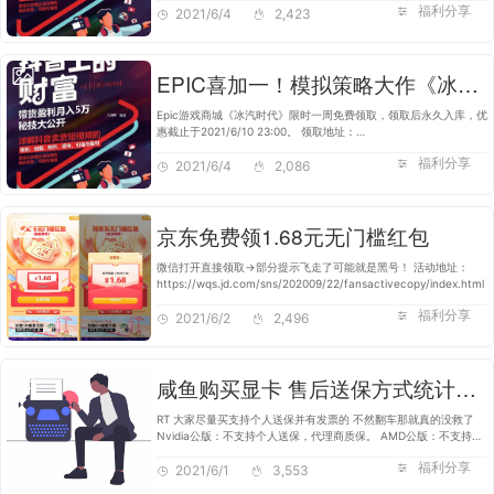
福利分享
音在短视频平台中成为…
2021/6/4
2,423
EPIC喜加一！模拟策略大作《冰汽时代》限时免费领取！
Epic游戏商城《冰汽时代》限时一周免费领取，领取后永久入库，优
惠截止于2021/6/10 23:00。 领取地址：
https://www.epicgames.com/store/zh-CN/p/frostpunk 《冰汽
福利分享
时代》是《这是我的战争》开发商11 bit studio最…
2021/6/4
2,086
京东免费领1.68元无门槛红包
微信打开直接领取->部分提示飞走了可能就是黑号！ 活动地址：
https://wqs.jd.com/sns/202009/22/fansactivecopy/index.html
福利分享
2021/6/2
2,496
咸鱼购买显卡 售后送保方式统计整理
R​T​ ​大​家​尽​量​买​支​持​个​人​送​保​并​有​发​票​的​ ​不​然​翻​车​那​就​真​的​没​救​了​ ​ ​
N​v​i​d​i​a​公​版​：​不​支​持​个​人​送​保​，​代​理​商​质​保​。​ ​A​M​D​公​版​：​不​支​持​个​
人​送​保​，​代…
福利分享
2021/6/1
3,553