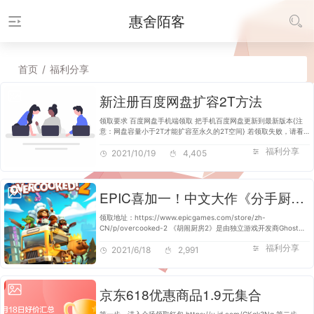
惠舍陌客
首页
/
福利分享
新注册百度网盘扩容2T方法
领取要求 百度网盘手机端领取 把手机百度网盘更新到最新版本{注
意：网盘容量小于2T才能扩容至永久的2T空间} 若领取失败，请看
解决方法。 解决方法 ① 当出现活动过期或者奖品领取完，请点下
福利分享
一链接领取，直至成功为止…
2021/10/19
4,405
EPIC喜加一！中文大作《分手厨房2》限时免费！
领取地址：https://www.epicgames.com/store/zh-
CN/p/overcooked-2 《胡闹厨房2》是由独立游戏开发商Ghost
Town Games制作厨房模拟游戏。游戏延续了前作的风格，玩家将
福利分享
会面临各种全新场景和刁钻客人的新挑战。 游…
2021/6/18
2,991
京东618优惠商品1.9元集合