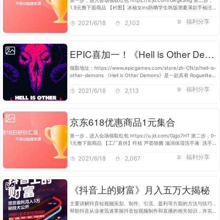
第一步，进入会场领取红包 https://u.jd.com/GKgk3Ng 第二步，
1.9元撸下面商品 【衬图】冰袖女ins防晒学生韩版潮夏薄款手袖泫雅
防紫外线网红冰丝袖套女 冰丝-美少女 https://u.jd.com/GJgRUM2
福利分享
【京喜618特供】【俞…
2021/6/18
2,102
EPIC喜加一！《Hell is Other Demons》限时免费！
领取地址：https://www.epicgames.com/store/zh-CN/p/hell-is-
other-demons 《Hell is Other Demons》是一款具有 Roguelite
要素的动作平台射击游戏。探索一个手工打造的广阔世界，其中充满
福利分享
了恶魔、过度疯狂酷炫的…
2021/6/18
2,113
京东618优惠商品1元集合
第一步，进入会场领取红包 https://u.jd.com/Gjgo7HT 第二步，0-
1元撸下面商品 【工厂直供】纤枝 芦荟除菌 滋润保湿洗手液 洗手液
补充装 500ML*1 https://u.jd.com/G1gR4TX 壹团舒【3-5双装】
福利分享
袜子男女短袜中筒袜…
2021/6/18
2,067
《抖音上的财富》月入五万大揭秘
主要讲解抖音短视频策划、制作、引流、盈利等方面的方法与技巧，
帮助抖音从业者迅速掌握抖音短视频制作和直播的相关知识，并实现
快速盈利。 本书共分11章： 第1章概述短视频行业的现状，分析抖