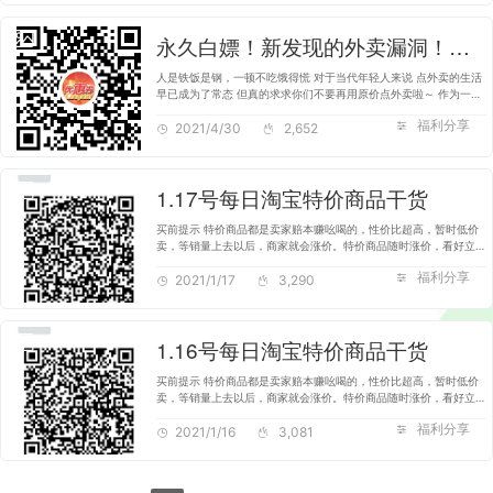
永久白嫖！新发现的外卖漏洞！！请低调使用
人是铁饭是钢，一顿不吃饿得慌 对于当代年轻人来说 点外卖的生活
早已成为了常态 但真的求求你们不要再用原价点外卖啦～ 作为一个
辛苦搬砖的上班族 如果一天点一顿外卖，一顿25元+ 四舍五入，半
福利分享
2021/4/30
个月的工资就没了 不…
2,652
1.17号每日淘宝特价商品干货
买前提示 特价商品都是卖家赔本赚吆喝的，性价比超高，暂时低价
卖，等销量上去以后，商家就会涨价。特价商品随时涨价，看好立即
购买，不要等优惠券没了。 特别注明：卖家在刷销量和刷好评的时
福利分享
候拼的就是谁亏得多，…
2021/1/17
3,290
1.16号每日淘宝特价商品干货
买前提示 特价商品都是卖家赔本赚吆喝的，性价比超高，暂时低价
卖，等销量上去以后，商家就会涨价。特价商品随时涨价，看好立即
购买，不要等优惠券没了。 特别注明：卖家在刷销量和刷好评的时
福利分享
候拼的就是谁亏得多，…
2021/1/16
3,081