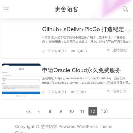
惠舍陌客
Github+jsDelivr+PicGo 打造稳定快速、高效免费图床
– 前言 图床是个啥东西就不用过多介绍了，先来对比一下各路图
床： 微博图床：以前用的人比较多，从2019年4月开始开启了防盗
链，凉凉 SM.MS：运营四年多了，也变得越来越慢了，到了晚上直
建站教程
接打不开图片，速度堪忧 …
2020/10/12
3,400
申请Oracle Cloud永久免费服务
活动地址 https://www.oracle.com/cn/cloud/free/ 后台登录
https://console.ap-tokyo-1.oraclecloud.com (区域选择日本登录
地址) https://console.ap-seoul-1.oraclecloud.com(区域选择韩
活动分享
国登录地址) https…
2020/10/11
3,001
<<
<
8
9
10
11
12
[12]
Copyright ©
慧舍陌客
Powered
WordPress
Theme
Qzdy