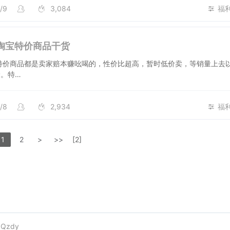
/9
3,084
福
日淘宝特价商品干货
特价商品都是卖家赔本赚吆喝的，性价比超高，暂时低价卖，等销量上去
。特…
/8
2,934
福
1
2
>
>>
[2]
e
Qzdy