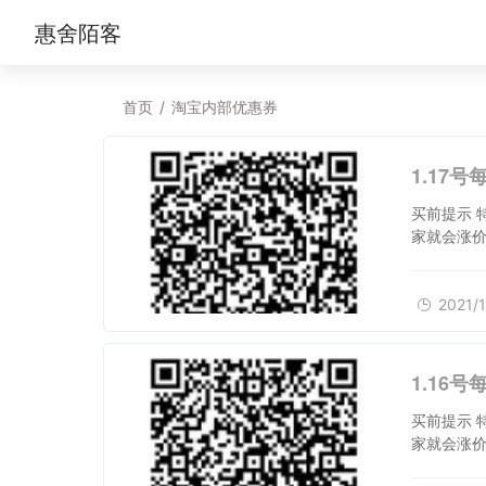
惠舍陌客
首页
/
淘宝内部优惠券
1.17
买前提示 
家就会涨价
2021/1
1.16
买前提示 
家就会涨价