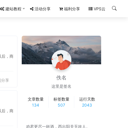
建站教程
活动分享
福利分享
VPS云
以后，商
佚名
利分享
这里是签名
文章数量
标签数量
运行天数
134
507
2043
以后，商
劝君更尽一杯酒，西出阳关无故人。