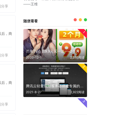
——王维
利分享
随便看看
1
以后，商
芒果TV会员9.9元买一送一=2个月
利分享
2020-12-1
2,310阅读
2
以后，商
腾讯云轻量应用服务器搭建专属的云笔记服务
2021-8-27
2,922阅读
3
利分享