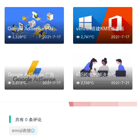
Google AdSense PIN码收不到怎么办？人工核验更高效！
vlmcsd搭建KMS服务器
2,328℃
2021-7-17
2,741℃
2021-7-17
Google AdSense 广告优化！ 谷歌广告联盟
iOS耗电的解决办法
2,373℃
2021-7-17
2,156℃
2021-7-21
共有
0
条评论
emoji表情