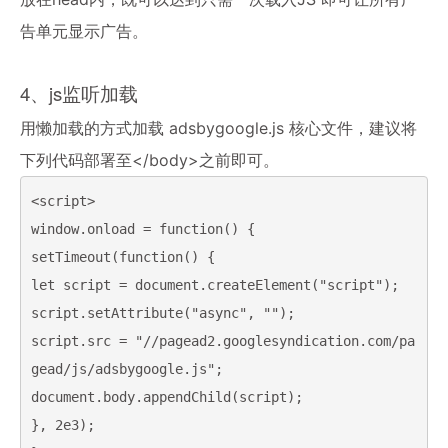
告单元显示广告。
4、js监听加载
用懒加载的方式加载 adsbygoogle.js 核心文件，建议将
下列代码部署至</body>之前即可。
<script>

window.onload = function() {

setTimeout(function() {

let script = document.createElement("script");

script.setAttribute("async", "");

script.src = "//pagead2.googlesyndication.com/pa
gead/js/adsbygoogle.js";

document.body.appendChild(script);

}, 2e3);
