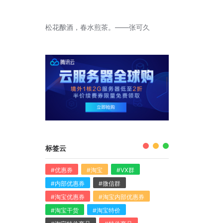
松花酿酒，春水煎茶。——张可久
标签云
#优惠券
#淘宝
#VX群
#内部优惠券
#微信群
#淘宝优惠券
#淘宝内部优惠券
#淘宝干货
#淘宝特价