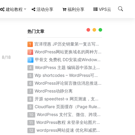
建站教程
活动分享
福利分享
VPS云
热门文章
宫泽理惠 JP历史销量第一复古写真集《Santa Fe》
1
WordPress网站更换域名的两种方法
2
8/18
甲骨文 免费机 DD安装成Windows系统 保姆级教程 百分百成功
3
WordPress 主题 编辑器中添加上传到 Chevereto图床
4
Wp shortcodes – WordPress可视化短代码简码
5
WordPress评论留言微信消息推送提醒
6
WordPress动静分离
7
开源 speedtest-x 网页测速，支持 docker 部署
8
Cloudflare 页面缓存（Page Rules）优化WordPress全站缓存配置规则
9
WordPress 支付宝、微信、跨境支付等支付插件
10
WordPress教程 未登录全站图片模糊
11
wordpress网站提速 优化和减肥wordpress数据库
12