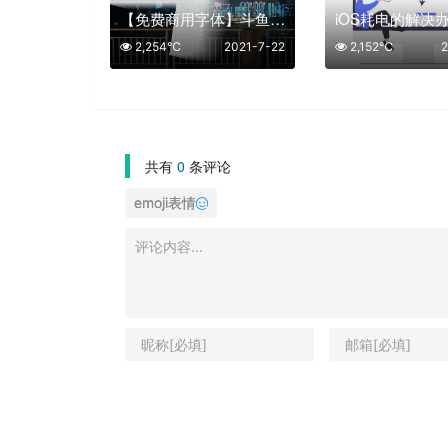
【免费商用字体】斗鱼推出“斗鱼追光体” 可免费商用
iOS耗电的解决
2,254℃
2021-7-22
2,152℃
2
共有
0
条评论
emoji表情