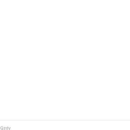
e
Qzdy