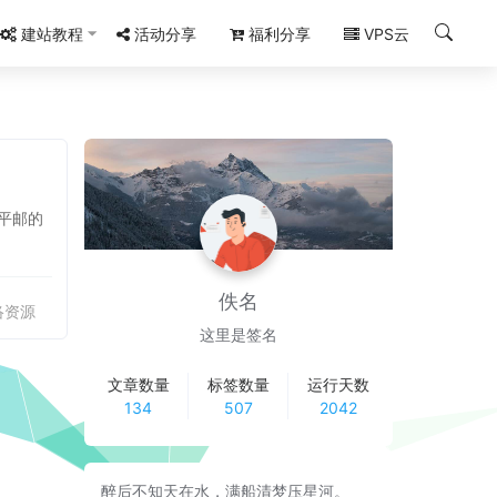
建站教程
活动分享
福利分享
VPS云
以平邮的
佚名
络资源
这里是签名
文章数量
标签数量
运行天数
134
507
2042
醉后不知天在水，满船清梦压星河。