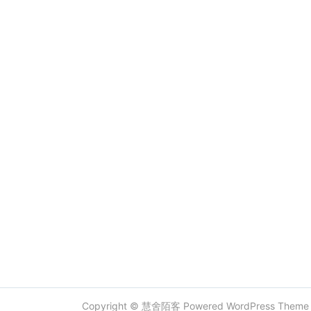
Copyright ©
慧舍陌客
Powered
WordPress
Them