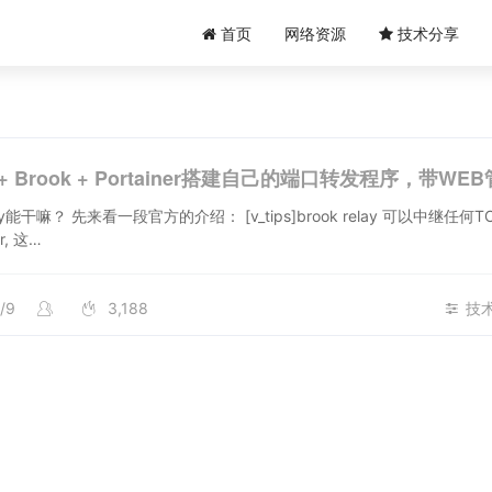
首页
网络资源
技术分享
r + Brook + Portainer搭建自己的端口转发程序，带WE
elay能干嘛？ 先来看一段官方的介绍： [v_tips]brook relay 可以中继任何T
r, 这…
/9
3,188
技