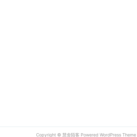
Copyright ©
慧舍陌客
Powered
WordPress
Them