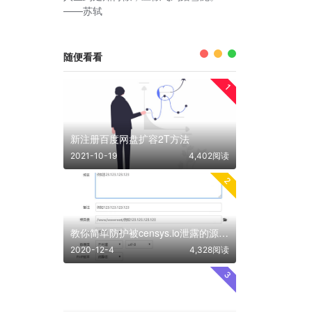
——苏轼
随便看看
1
新注册百度网盘扩容2T方法
2021-10-19
4,402阅读
2
教你简单防护被censys.io泄露的源站ip
2020-12-4
4,328阅读
3