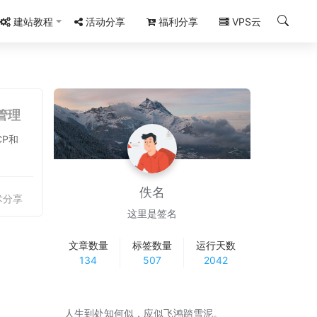
建站教程
活动分享
福利分享
VPS云
B管理
CP和
佚名
术分享
这里是签名
文章数量
标签数量
运行天数
134
507
2042
人生到处知何似，应似飞鸿踏雪泥。