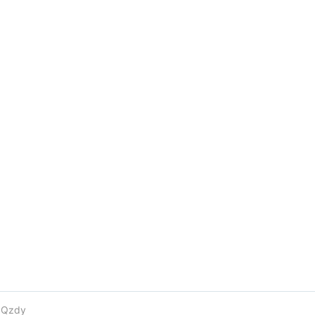
e
Qzdy