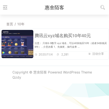
惠舍陌客
首页
/
10年
腾讯云xyz域名购买10年40元
注意： 只有6-9数字.xyz 域名，可以40块钱买10年（或者34块钱买
8年），介意勿看 1、先抽奖，抽代金券 …
活动分享
2020/11/4
2,281
Copyright ©
慧舍陌客
Powered
WordPress
Theme
Qzdy