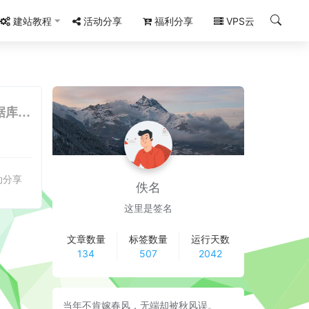
建站教程
活动分享
福利分享
VPS云
【阿里云】双十一/11.11上云狂欢节：云服务器年付85元起,云数据库19.9元/年起,com域名23元起
动分享
佚名
这里是签名
文章数量
标签数量
运行天数
134
507
2042
当年不肯嫁春风，无端却被秋风误。