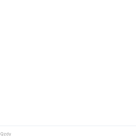
e
Qzdy