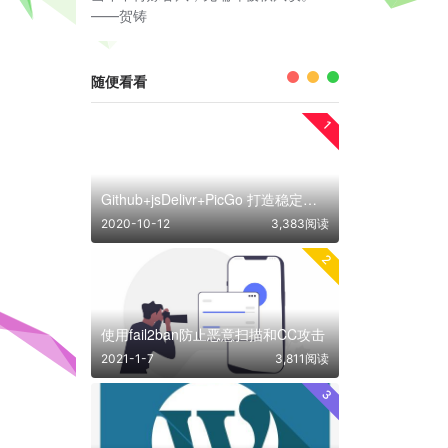
——贺铸
随便看看
1
Github+jsDelivr+PicGo 打造稳定快速、高效免费图床
2020-10-12
3,383阅读
2
使用fail2ban防止恶意扫描和CC攻击
2021-1-7
3,811阅读
3