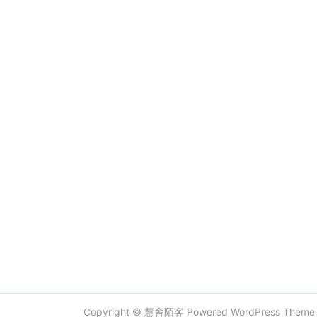
Copyright ©
慧舍陌客
Powered
WordPress
Them