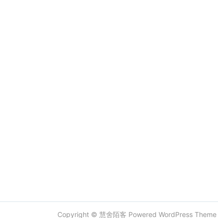
Copyright ©
慧舍陌客
Powered
WordPress
Them