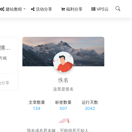
建站教程
活动分享
福利分享
VPS云
微博企业蓝V认证全国限时免费，一键开通微博小店，免费开启微博直播等权益
方账
佚名
动分享
这里是签名
文章数量
标签数量
运行天数
134
507
2042
我未成名君未嫁，可能俱是不如人。