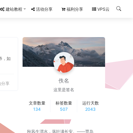
建站教程
活动分享
福利分享
VPS云
券，如
佚名
动分享
这里是签名
文章数量
标签数量
运行天数
134
507
2043
秋风生渭水，落叶满长安。——贾岛