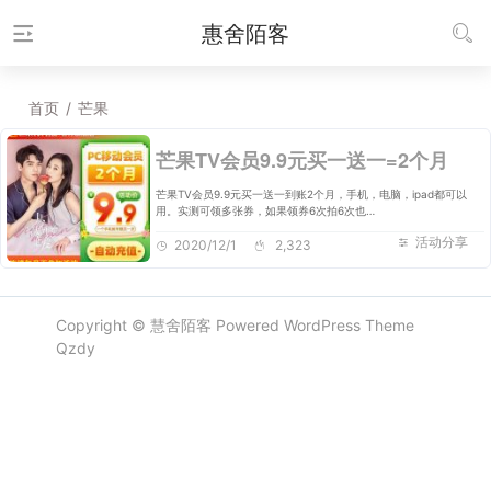
惠舍陌客
首页
/
芒果
芒果TV会员9.9元买一送一=2个月
芒果TV会员9.9元买一送一到账2个月，手机，电脑，ipad都可以
用。实测可领多张券，如果领券6次拍6次也…
活动分享
2020/12/1
2,323
Copyright ©
慧舍陌客
Powered
WordPress
Theme
Qzdy