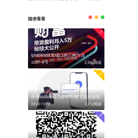
随便看看
1
iptables转发端口的三种方法
2021-6-3
2,910阅读
2
申请outlook2-3位字符/数字超短邮箱
2020-12-2
2,712阅读
3
1.8每日淘宝特价商品干货