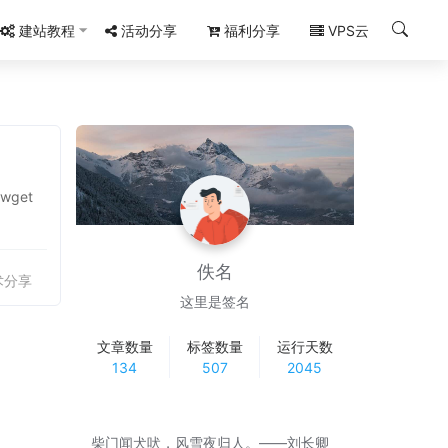
建站教程
活动分享
福利分享
VPS云
get
佚名
术分享
这里是签名
文章数量
标签数量
运行天数
134
507
2045
柴门闻犬吠，风雪夜归人。——刘长卿