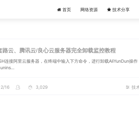
首页
网络资源
技术分享
套路云、腾讯云/良心云服务器完全卸载监控教程
SH连接阿里云服务器，在终端中输入下方命令，进行卸载AliYunDun操作 w
 unins…
12/16
3,029
技