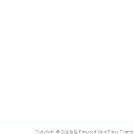
Copyright ©
慧舍陌客
Powered
WordPress
Them