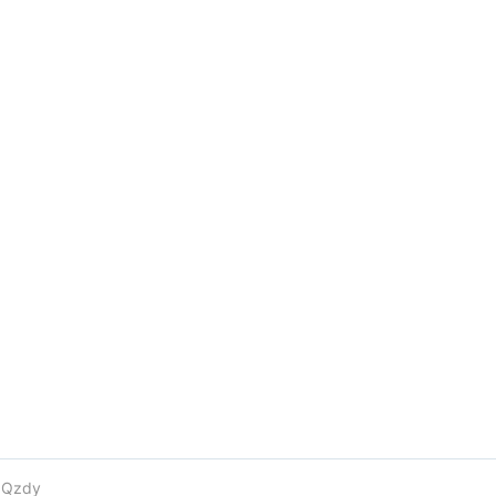
e
Qzdy