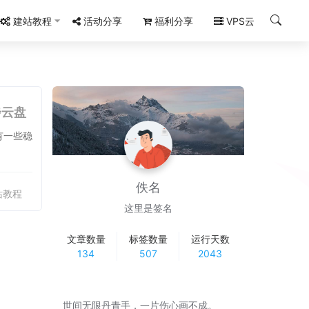
建站教程
活动分享
福利分享
VPS云
步云盘
佚名
站教程
这里是签名
文章数量
标签数量
运行天数
134
507
2043
世间无限丹青手，一片伤心画不成。