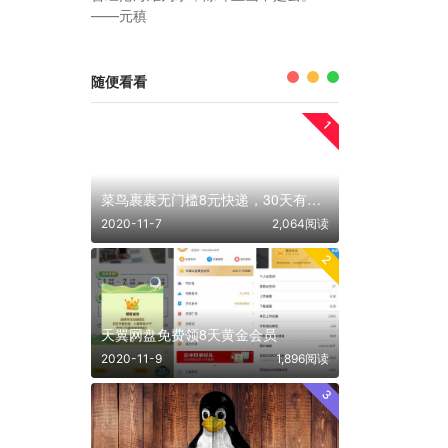
——元稹
随便看看
1
菜鸟裹裹无门槛8元快递，30天有效期
2020-11-7
2,064阅读
2
天翼网盘免费领8天黄金会员
2020-11-9
1,896阅读
3