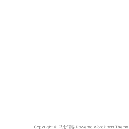
Copyright ©
慧舍陌客
Powered
WordPress
Them