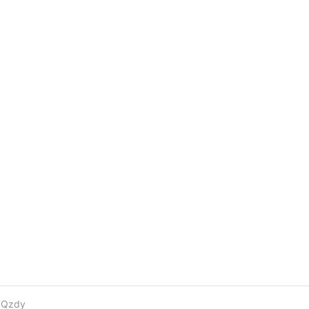
e
Qzdy