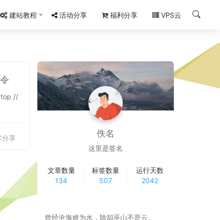
建站教程
活动分享
福利分享
VPS云
命令
佚名
术分享
这里是签名
文章数量
标签数量
运行天数
134
507
2042
曾经沧海难为水，除却巫山不是云。