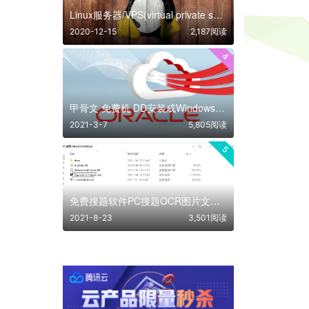
Linux服务器/VPS(virtual private server) 常用配置及硬件检测命令
2020-12-15
2,187阅读
4
甲骨文 免费机 DD安装成Windows系统 保姆级教程 百分百成功
2021-3-7
5,805阅读
5
免费搜题软件PC搜题OCR图片文字识别，考试题目作业复习资料考题资料搜索答题搜索
2021-8-23
3,501阅读