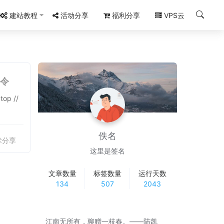
建站教程
活动分享
福利分享
VPS云
命令
佚名
术分享
这里是签名
文章数量
标签数量
运行天数
134
507
2043
江南无所有，聊赠一枝春。——陆凯