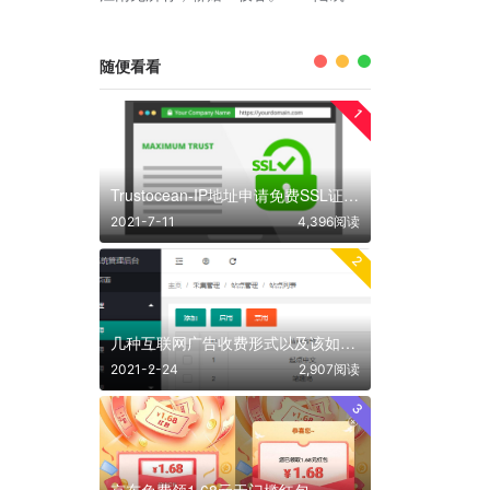
随便看看
1
Trustocean-IP地址申请免费SSL证书及宝塔部署教程
2021-7-11
4,396阅读
2
几种互联网广告收费形式以及该如何结合产品投放广告做推广和赚钱
2021-2-24
2,907阅读
3
京东免费领1.68元无门槛红包