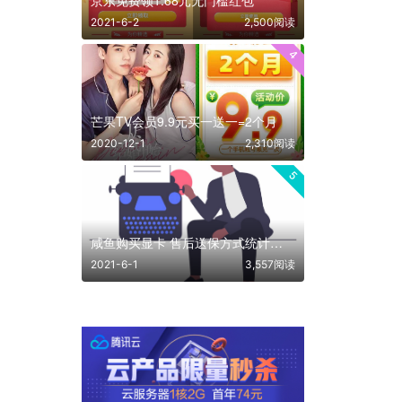
2021-6-2
2,500阅读
4
芒果TV会员9.9元买一送一=2个月
2020-12-1
2,310阅读
5
咸鱼购买显卡 售后送保方式统计整理
2021-6-1
3,557阅读