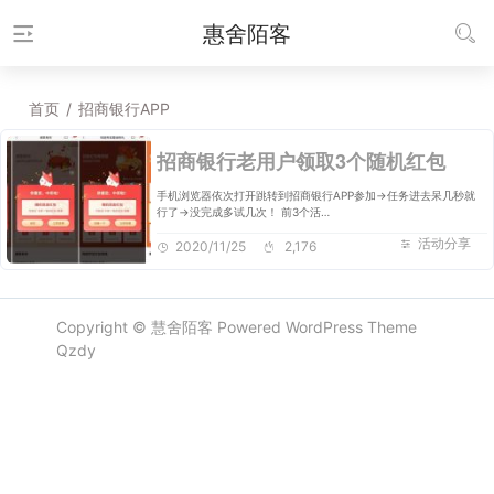
惠舍陌客
首页
/
招商银行APP
招商银行老用户领取3个随机红包
手机浏览器依次打开跳转到招商银行APP参加->任务进去呆几秒就
行了->没完成多试几次！ 前3个活…
活动分享
2020/11/25
2,176
Copyright ©
慧舍陌客
Powered
WordPress
Theme
Qzdy