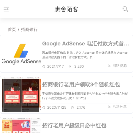
惠舍陌客
首页
/
招商银行
Google AdSense 电汇付款方式首选招商银行一卡通！
添加招行电汇信息 首先，进入 Adsense 后台做的就是在 Asense
后台付款页面下的「管理付款方式」页…
网络资源
2021/7/17
3,260
招商银行老用户领取3个随机红包
手机浏览器依次打开跳转到招商银行APP参加->任务进去呆几秒就
行了->没完成多试几次！ 前3个活…
活动分享
2020/11/25
2,176
招行老用户超级日必中红包