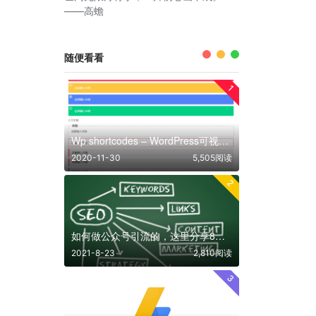
——高蟾
随便看看
1
Wp shortcodes – WordPress可视化短代码简码
2020-11-30
5,505阅读
2
如何做公众号引流的，这里分享8个靠谱的方法
2021-8-23
2,810阅读
3