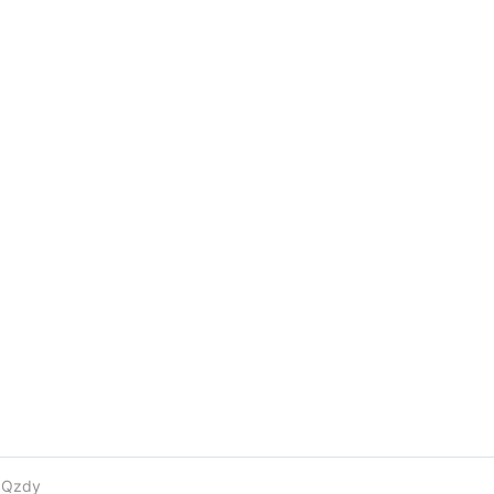
e
Qzdy