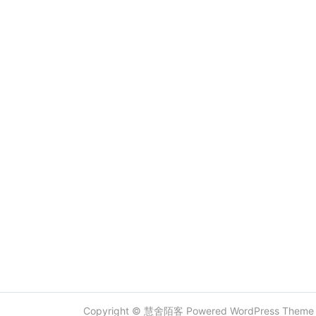
Copyright ©
慧舍陌客
Powered
WordPress
Them