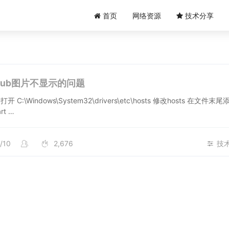
首页
网络资源
技术分享
thub图片不显示的问题
 C:\Windows\System32\drivers\etc\hosts 修改hosts 在文件末尾
art …
/10
2,676
技