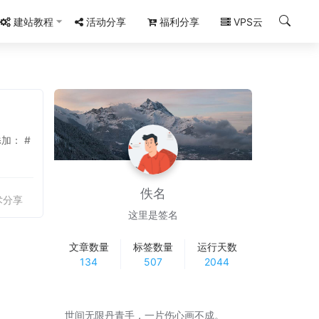
建站教程
活动分享
福利分享
VPS云
添加： #
佚名
术分享
这里是签名
文章数量
标签数量
运行天数
134
507
2044
世间无限丹青手，一片伤心画不成。