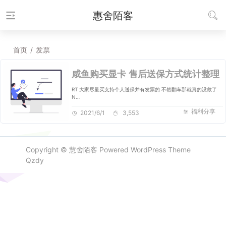
惠舍陌客
首页
/
发票
咸鱼购买显卡 售后送保方式统计整理
R​T​ ​大​家​尽​量​买​支​持​个​人​送​保​并​有​发​票​的​ ​不​然​翻​车​那​就​真​的​没​救​了​ ​ ​
N​…
福利分享
2021/6/1
3,553
Copyright ©
慧舍陌客
Powered
WordPress
Theme
Qzdy