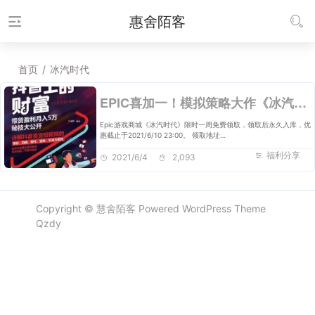
惠舍陌客
首页
/
冰汽时代
EPIC喜加一！模拟策略大作《冰汽时代》限时免费领取！
Epic游戏商城《冰汽时代》限时一周免费领取，领取后永久入库，优
惠截止于2021/6/10 23:00。 领取地址…
福利分享
2021/6/4
2,093
Copyright ©
慧舍陌客
Powered
WordPress
Theme
Qzdy