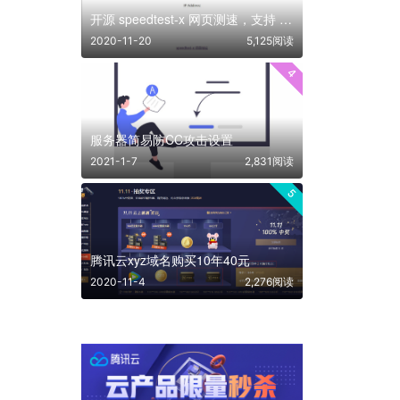
开源 speedtest-x 网页测速，支持 docker 部署
2020-11-20
5,125阅读
4
服务器简易防CC攻击设置
2021-1-7
2,831阅读
5
腾讯云xyz域名购买10年40元
2020-11-4
2,276阅读