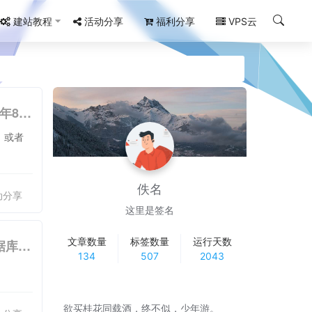
建站教程
活动分享
福利分享
VPS云
【腾讯云】11.11 云上盛惠，云产品限时抢购，1核2G云服务器首年88元
，或者
佚名
动分享
这里是签名
文章数量
标签数量
运行天数
【阿里云】双十一/11.11上云狂欢节：云服务器年付85元起,云数据库19.9元/年起,com域名23元起
134
507
2043
欲买桂花同载酒，终不似，少年游。