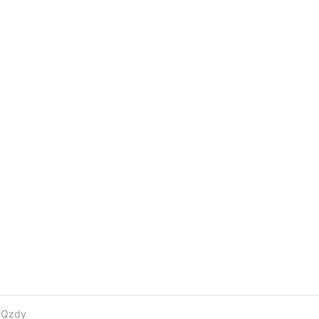
e
Qzdy