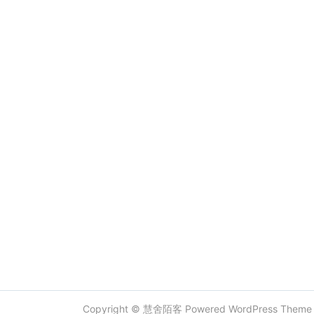
Copyright ©
慧舍陌客
Powered
WordPress
Them