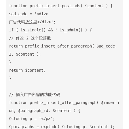
function prefix_insert_post_ads( $content ) {

$ad_code = '<div>

广告代码放这里</div>';

if ( is_single() && ! is_admin() ) {

// 修改 2 这个段落数

return prefix_insert_after_paragraph( $ad_code, 
2, $content );

}

return $content;

}

// 插入广告所需的功能代码

function prefix_insert_after_paragraph( $inserti
on, $paragraph_id, $content ) {

$closing_p = '</p>';

$paragraphs = explode( $closing_p, $content );
