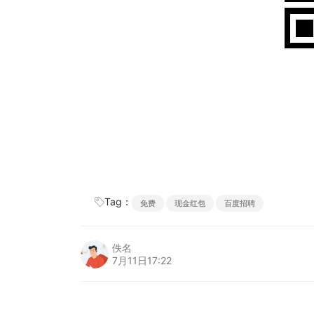
Tag：
免费
现金红包
百度招聘
佚名
7月11日17:22