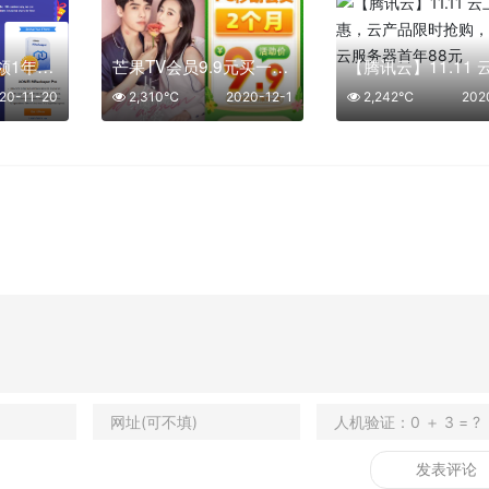
傲梅10周年免费领1年正版软件
芒果TV会员9.9元买一送一=2个月
20-11-20
2,310℃
2020-12-1
2,242℃
202