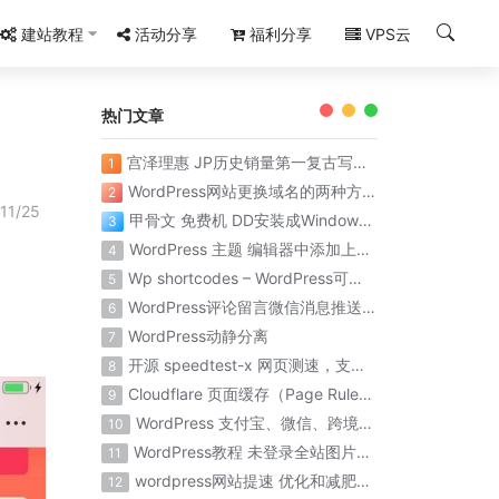
建站教程
活动分享
福利分享
VPS云
热门文章
宫泽理惠 JP历史销量第一复古写真集《Santa Fe》
1
WordPress网站更换域名的两种方法
2
11/25
甲骨文 免费机 DD安装成Windows系统 保姆级教程 百分百成功
3
WordPress 主题 编辑器中添加上传到 Chevereto图床
4
Wp shortcodes – WordPress可视化短代码简码
5
WordPress评论留言微信消息推送提醒
6
WordPress动静分离
7
开源 speedtest-x 网页测速，支持 docker 部署
8
Cloudflare 页面缓存（Page Rules）优化WordPress全站缓存配置规则
9
WordPress 支付宝、微信、跨境支付等支付插件
10
WordPress教程 未登录全站图片模糊
11
wordpress网站提速 优化和减肥wordpress数据库
12