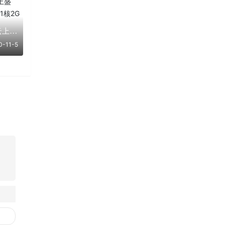
【腾讯云】11.11 云上盛惠，云产品限时抢购，1核2G云服务器首年88元
0-11-5