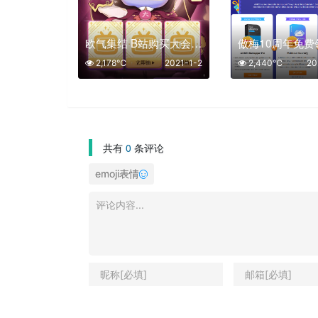
欧气集结 B站购买大会员 2年128
2,178℃
2021-1-2
2,440℃
20
共有
0
条评论
emoji表情