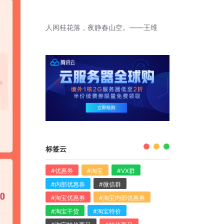
人闲桂花落，夜静春山空。——王维
标签云
#优惠券
#淘宝
#VX群
#内部优惠券
#微信群
#淘宝优惠券
#淘宝内部优惠券
#淘宝干货
#淘宝特价