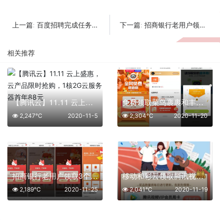
百度招聘完成任务免费领50元现金红包
招商银行老用户领取3个随机红包
上一篇:
下一篇:
相关推荐
【腾讯云】11.11 云上盛惠，云产品限时抢购，1核2G云服务器首年88元
免费领取菜鸟裹裹和丰巢的寄件优惠券
2,247℃
2020-11-5
2,304℃
2020-11-20
招商银行老用户领取3个随机红包
移动和彩云领取腾讯视频周卡
2,189℃
2020-11-25
2,041℃
2020-11-19