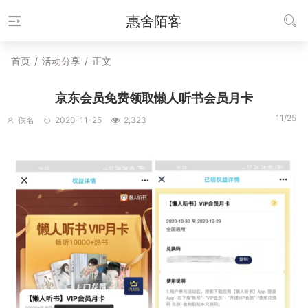
惠舍陌客
首页
/
活动分享
/
正文
京东会员免费领取懒人听书会员月卡
11/25
佚名
2020-11-25
2,323