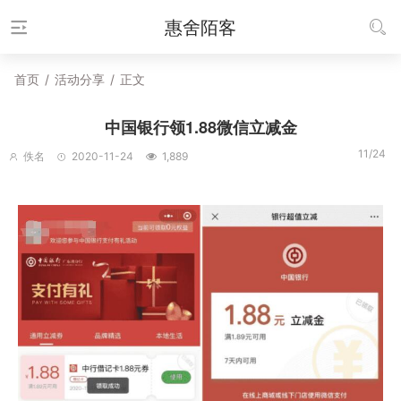
惠舍陌客
首页
/
活动分享
/
正文
中国银行领1.88微信立减金
11/24
佚名
2020-11-24
1,889