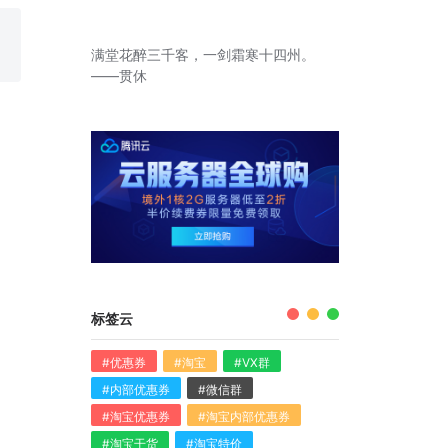
满堂花醉三千客，一剑霜寒十四州。
——贯休
标签云
#优惠券
#淘宝
#VX群
#内部优惠券
#微信群
#淘宝优惠券
#淘宝内部优惠券
#淘宝干货
#淘宝特价