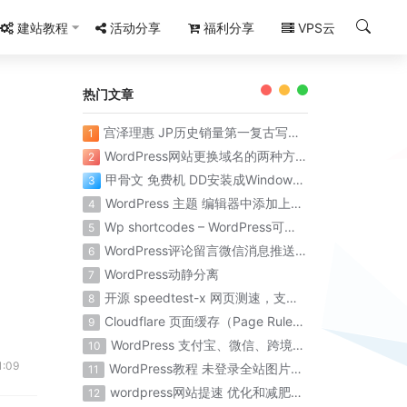
建站教程
活动分享
福利分享
VPS云
热门文章
宫泽理惠 JP历史销量第一复古写真集《Santa Fe》
1
WordPress网站更换域名的两种方法
2
甲骨文 免费机 DD安装成Windows系统 保姆级教程 百分百成功
3
WordPress 主题 编辑器中添加上传到 Chevereto图床
4
Wp shortcodes – WordPress可视化短代码简码
5
WordPress评论留言微信消息推送提醒
6
WordPress动静分离
7
开源 speedtest-x 网页测速，支持 docker 部署
8
Cloudflare 页面缓存（Page Rules）优化WordPress全站缓存配置规则
9
WordPress 支付宝、微信、跨境支付等支付插件
10
:09
WordPress教程 未登录全站图片模糊
11
wordpress网站提速 优化和减肥wordpress数据库
12