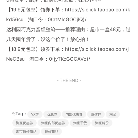
【19.9元包邮】领券下单：
https://s.click.taobao.com/k
kd56su
淘口令：0(atMlcGOCjIQ)/
达利园巧克力蛋糕整箱——推荐理由：超市一盒48元，过
几天囤年货了，没这个价了！放心拍！
【18.9元包邮】领券下单：
https://s.click.taobao.com/j
NeCBsu
淘口令：0(jyTKcGOCAVo)/
- THE END -
Tag：
VX群
优惠券
内部优惠券
微信群
淘宝
淘宝优惠券
淘宝内部优惠券
淘宝干货
淘宝特价
淘宝特价商品
特价商品