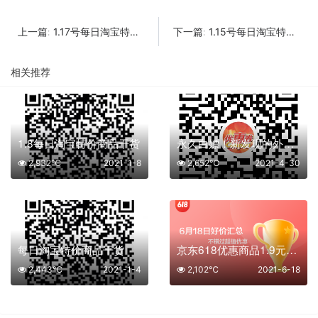
1.17号每日淘宝特价商品干货
1.15号每日淘宝特价商品干货
上一篇:
下一篇:
相关推荐
1.8每日淘宝特价商品干货
永久白嫖！新发现的外卖漏洞！！请低调使用
2,932℃
2021-1-8
2,652℃
2021-4-30
每日淘宝特价商品干货
京东618优惠商品1.9元集合
2,443℃
2021-1-4
2,102℃
2021-6-18