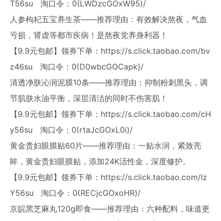
T56su
淘口令：0(LWDzcGOxW95)/
人参枸杞五宝养生茶——推荐理由：有效解决熬夜，气血
亏损，肾虚等都市疾病！是熬夜党养身利器！
【9.9元包邮】领券下单：
https://s.click.taobao.com/bv
z46su
淘口令：0(D0wbcGOCapk)/
清透净肤沁润泥膜10条——推荐理由：抑制粉刺黑头，调
节肌肤水油平衡，深层清洁的同时不伤害肌！
【9.9元包邮】领券下单：
https://s.click.taobao.com/cH
y56su
淘口令：0(rtaJcGOxL0i)/
黄金贵妇眼膜贴60片——推荐理由：一贴水润，紧致亮
眸，黄金贵妇眼膜贴，添加24K活性金，深度修护。
【9.9元包邮】领券下单：
https://s.click.taobao.com/lz
Y56su
淘口令：0(RECjcGOxoHR)/
京皖黑芝麻丸120g即食——推荐理由：六种配料，味道更