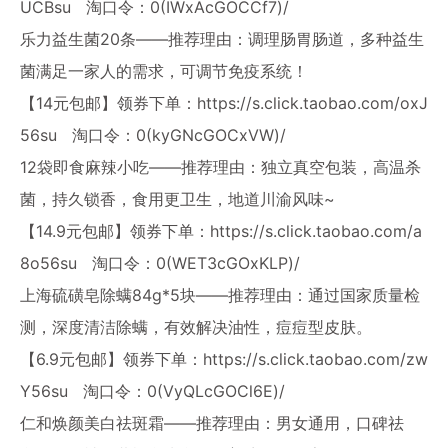
UCBsu
淘口令：0(IWxAcGOCCf7)/
乐力益生菌20条——推荐理由：调理肠胃肠道，多种益生
菌满足一家人的需求，可调节免疫系统！
【14元包邮】领券下单：
https://s.click.taobao.com/oxJ
56su
淘口令：0(kyGNcGOCxVW)/
12袋即食麻辣小吃——推荐理由：独立真空包装，高温杀
菌，持久锁香，食用更卫生，地道川渝风味~
【14.9元包邮】领券下单：
https://s.click.taobao.com/a
8o56su
淘口令：0(WET3cGOxKLP)/
上海硫磺皂除螨84g*5块——推荐理由：通过国家质量检
测，深度清洁除螨，有效解决油性，痘痘型皮肤。
【6.9元包邮】领券下单：
https://s.click.taobao.com/zw
Y56su
淘口令：0(VyQLcGOCl6E)/
仁和焕颜美白祛斑霜——推荐理由：男女通用，口碑祛