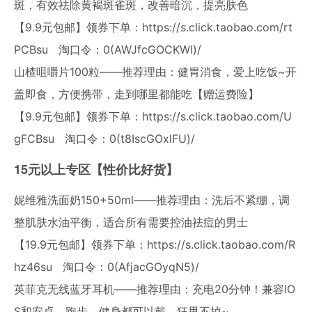
斑，有效祛除黄褐斑雀斑，改善暗沉，提亮肤色
【9.9元包邮】领券下单：
https://s.click.taobao.com/rt
PCBsu
淘口令：0(AWJfcGOCKWI)/
山楂咀嚼片100粒——推荐理由：健胃消食，爱上吃饭~开
盖即食，方便携带，走到哪里都能吃【赠运费险】
【9.9元包邮】领券下单：
https://s.click.taobao.com/U
gFCBsu
淘口令：0(t8IscGOxlFU)/
15元以上专区【性价比好货】
妮维雅洗面奶150+50ml——推荐理由：洗后不紧绷，调
整肌肤水油平衡，适合所有需要控油祛痘的男士
【19.9元包邮】领券下单：
https://s.click.taobao.com/R
hz46su
淘口令：0(AfjacGOyqN5)/
英菲克无线蓝牙耳机——推荐理由：充电20分钟！兼容IO
S和安卓，跑步，健身都可以戴，狂甩不掉~