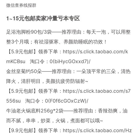
微信查券线报群
1~15元包邮卖家冲量亏本专区
足浴泡脚粉90包/3袋——推荐理由：每天一泡，可以用整
整3个月哦；有祛湿驱寒、养颜助睡眠的功效！
【5.9元包邮】领券下单：
https://s.click.taobao.com/k
mKCBsu
淘口令：0(biHycGOxxd7)/
金丝皇菊约50朵——推荐理由：一朵顶平常的三朵，清热
降火，清肝明目，美颜抗疲劳防辐射~
【5.9元包邮】领券下单：
https://s.click.taobao.com/s7
556su
淘口令：0(F0f6cGOxCzW)/
牛油老火锅底料256g*2袋——推荐理由：香辣劲爽，油
而不腻，串串，炒菜，火锅，煮面都可以哦~
【9.9元包邮】领券下单：
https://s.click.taobao.com/Hz