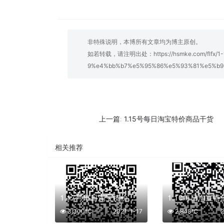
非特殊说明，本博所有文章均为博主原创。
如若转载，请注明出处：
https://hsmke.com/f
9%e4%bb%b7%e5%95%86%e5%93%81%e5%b9
1.15号每日淘宝特价商品干货
上一篇:
相关推荐
1.17号每日淘宝特价商品干货
3,300℃
2021-1-17
2,848℃
2