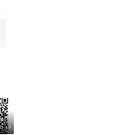
1.7每日淘宝特价商品干货
21-1-7