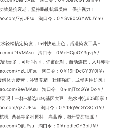
的功效是抗衰老，坚持喝能抗氧美白，保护视力！
obao.com/7yjUFsu
淘口令：0￥Sv90cGYWkJY￥/
发水轻松搞定染发，15钟快速上色，赠送染发工具~
bao.com/DfVMAsu
淘口令：0￥eHCjcGY3gvj￥/
功能更多，可呼叫siri，弹窗配对，自动连接，入耳即听
aobao.com/YzUUFsu
淘口令：0￥16HDcGY3Y0i￥/
缓解体力疲劳，补肾养精，壮腰强筋，成就男性雄风！
aobao.com/9eVMAsu
淘口令：0￥mjTzcGYelDo￥/
都要喝上一杯~精选非转基因大豆，热水冲泡60S即享！
obao.com/qzZUFsu
淘口令：0￥19qWcGY3Qrd￥/
+核桃+桑葚等多种原料，高营养，泡开香甜细腻！
obao.com/OjjUFsu
淘口令：0￥nqdIcGY3piJ￥/