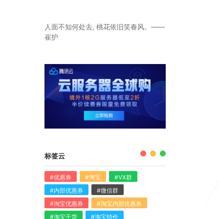
人面不知何处去, 桃花依旧笑春风。——
崔护
标签云
#优惠券
#淘宝
#VX群
#内部优惠券
#微信群
#淘宝优惠券
#淘宝内部优惠券
#淘宝干货
#淘宝特价