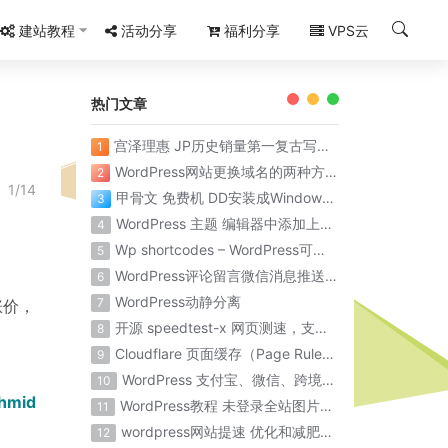
建站教程
活动分享
福利分享
VPS云
热门文章
宫泽理惠 JP历史销量第一复古写真集《Santa Fe》
1
WordPress网站更换域名的两种方法
2
1/14
甲骨文 免费机 DD安装成Windows系统 保姆级教程 百分百成功
3
WordPress 主题 编辑器中添加上传到 Chevereto图床
4
Wp shortcodes – WordPress可视化短代码简码
5
WordPress评论留言微信消息推送提醒
6
WordPress动静分离
7
涨价，
开源 speedtest-x 网页测速，支持 docker 部署
8
Cloudflare 页面缓存（Page Rules）优化WordPress全站缓存配置规则
9
WordPress 支付宝、微信、跨境支付等支付插件
10
hmid
WordPress教程 未登录全站图片模糊
11
wordpress网站提速 优化和减肥wordpress数据库
12