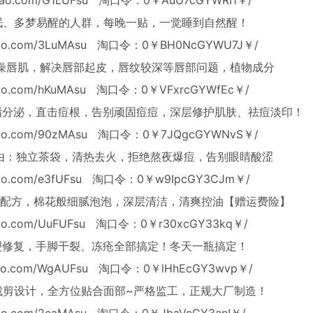
眠、多梦易醒的人群，每晚一贴，一觉睡到自然醒！
obao.com/3LuMAsu
淘口令：0￥BH0NcGYWU7J￥/
干燥唇肌，解决唇部起皮，唇纹较深等唇部问题，植物成分
obao.com/hKuMAsu
淘口令：0￥VFxrcGYWfEc￥/
脂分泌，直击痘根，告别顽固痘痘，深层修护肌肤、祛痘淡印！
obao.com/90zMAsu
淘口令：0￥7JQgcGYWNvS￥/
由：独立茶袋，清热去火，拒绝熬夜爆痘，告别眼睛酸涩
bao.com/e3fUFsu
淘口令：0￥w9IpcGY3CJm￥/
基酸配方，棉花般细腻泡泡，深层清洁，清爽控油【赠运费险】
obao.com/UuFUFsu
淘口令：0￥r30xcGY33kq￥/
裂修复，手脚干裂、冻疮全部搞定！冬天一瓶搞定！
obao.com/WgAUFsu
淘口令：0￥lHhEcGY3wvp￥/
体裁剪设计，全方位贴合面部~严格监工，正规大厂制造！
obao.com/2eaMAsu
淘口令：0￥JbaVcGY3anI￥/