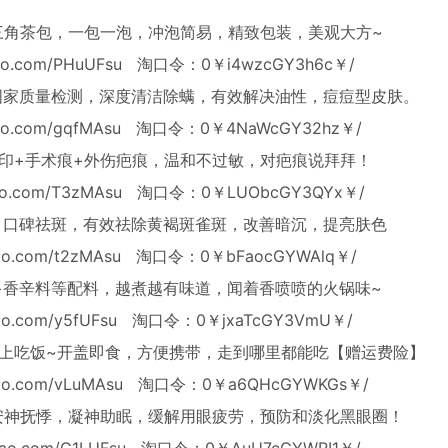
三角茶包，一包一泡，冲泡简易，精致包装，美观大方~
obao.com/PHuUFsu
淘口令：0￥i4wzcGY3h6c￥/
过国家质量检测，深度清洁除螨，有效解决油性，痘痘型皮肤。
obao.com/gqfMAsu
淘口令：0￥4NaWcGY32hz￥/
印+手术痕+外伤疤痕，温和不过敏，对疤痕说拜拜！
obao.com/T3zMAsu
淘口令：0￥LUObcGY3QYx￥/
，口碑祛斑，有效祛除黄褐斑雀斑，改善暗沉，提亮肤色
obao.com/t2zMAsu
淘口令：0￥bFaocGYWAlq￥/
+香辛料等配料，越煮越有味道，闻着香喷喷的火锅味~
bao.com/y5fUFsu
淘口令：0￥jxaTcGY3VmU￥/
爱上吃饭~开盖即食，方便携带，走到哪里都能吃【赠运费险】
obao.com/vLuMAsu
淘口令：0￥a6QHcGYWKGs￥/
安神抚悸，凝神助眠，缓解用眼疲劳，预防和淡化黑眼圈！
obao.com/G1LUFsu
淘口令：0￥AuU7cGYWRI1￥/