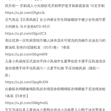
四月初一 牙刷成人小头细软毛牙刷带护套牙刷家庭套装 10支牙刷
https://u.jd.com/GfgklJb
元气有品【日系风格】女士内裤女学生韩版螺纹中腰少女性感可爱
大码裤头 马卡龙色M70-95斤
https://u.jd.com/Glgx0C3
美比优弟一次性厨房纸巾懒人抹布湿水可搓洗的洗碗巾去油去污的
擦油纸 彩色印花随机发（50片/卷） 1卷装
https://u.jd.com/Gbgm6f6
儿童小风扇按压式迷你手持小风扇学生夏季创意卡通手压风扇清凉
迷你便携手持手动风扇六一儿童节礼物 手压动物风扇（随机一
款）
https://u.jd.com/GpgRcDN
出极晾衣绳晒被绳防风挂衣绳宿舍晾晒绳晾衣绳晒被子尼龙绳加粗
1条装【5米长】
https://u.jd.com/GMgfndQ
宝宝洗澡玩具儿童戏水小黄鸭会游泳小乌龟婴儿小鸭子沐浴男孩女