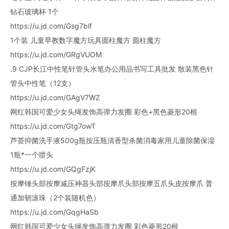
钻石玻璃杯 1个
https://u.jd.com/Gsg7blf
1个装 儿童早教数字魔方玩具圆柱魔方 圆柱魔方
https://u.jd.com/GRgVUOM
.9 CJP长江中性笔针管头水笔办公用品书写工具批发 散装黑色针
管头中性笔（12支）
https://u.jd.com/GAgV7WZ
网红韩国可爱少女头绳发饰高弹力发圈 彩色+黑色菱形20根
https://u.jd.com/Gtg7owT
芦荟抑菌洗手液500g瓶按压瓶清香型杀菌消毒家用儿童除菌保湿
1瓶*一个喷头
https://u.jd.com/GQgFzjK
按摩锤头部按摩减压神器头部按摩爪头部按摩五爪头皮按摩爪 普
通加韧滚珠（2个装随机色）
https://u.jd.com/GqgHaSb
网红韩国可爱少女头绳发饰高弹力发圈 彩色菱形20根