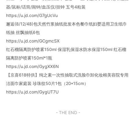
器/鼠标/话筒/闹钟/血压仪/挂钟 五号4粒装
https://u.jd.com/G7gUcVu
邂逅(8/12/48)包天然竹浆抽纸批发本色餐巾纸妇婴适用卫生纸巾
纸抽 丝飘抽纸6包
https://u.jd.com/GCgmcSX
红石榴隔离防护喷雾150ml 保湿乳保湿水防水保湿150ml 红石榴
隔离防护喷雾150ml*1瓶
https://u.jd.com/GygXX6N
【京喜618特供】纯之素一次性抽取式洗脸巾卸化妆棉美容院专用
洁面巾家庭装 珍珠纹50片1包（20*15cm）
https://u.jd.com/GygUT7U
- THE END -