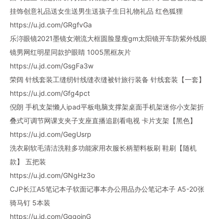
挂饰创意礼品送女生送男生送孩子生日礼物礼品 红色狐狸
https://u.jd.com/GRgfvGa
乐沵眼镜2021墨镜女潮流大框圆脸显瘦gm太阳镜开车防紫外线眼
镜男网红明星同款护眼睛 1005黑框灰片
https://u.jd.com/GsgFa3w
荣阔 针线套装工缝纫针线缝衣缝被针旅行装备 针线套装【一套】
https://u.jd.com/Gfg4pct
倪朗 手机支架懒人ipad平板电脑支撑架桌面手机架迷你小支架折
叠式可调节网课支夹子支座直播追剧看电视 卡片支架【黑色】
https://u.jd.com/GegUsrp
洗衣刷软毛清洁洗鞋多功能家用衣服长柄塑料板刷 鞋刷【随机
款】 五把装
https://u.jd.com/GNgHz3o
CJP长江A5笔记本子软面记事本办公用品办公笔记本子 A5-20张
骑马钉 5本装
https://u.jd.com/GggojnG