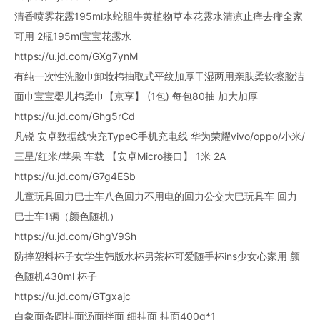
清香喷雾花露195ml水蛇胆牛黄植物草本花露水清凉止痒去痱全家
可用 2瓶195ml宝宝花露水
https://u.jd.com/GXg7ynM
有纯一次性洗脸巾卸妆棉抽取式平纹加厚干湿两用亲肤柔软擦脸洁
面巾宝宝婴儿棉柔巾【京享】 (1包) 每包80抽 加大加厚
https://u.jd.com/Ghg5rCd
凡锐 安卓数据线快充TypeC手机充电线 华为荣耀vivo/oppo/小米/
三星/红米/苹果 车载 【安卓Micro接口】 1米 2A
https://u.jd.com/G7g4ESb
儿童玩具回力巴士车八色回力不用电的回力公交大巴玩具车 回力
巴士车1辆（颜色随机）
https://u.jd.com/GhgV9Sh
防摔塑料杯子女学生韩版水杯男茶杯可爱随手杯ins少女心家用 颜
色随机430ml 杯子
https://u.jd.com/GTgxajc
白象面条圆挂面汤面拌面 细挂面 挂面400g*1