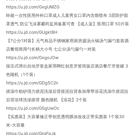
https://u.jd.com/GxgUMZG
聆懿一次性医用外科口罩成人儿童男女口罩内含熔喷布 3层防护面
罩透气 防尘飞沫雾霾药监局备案可查 【成人蓝】医用口罩 50片装
https://u.jd.com/GUgkt8H
【7公分1对装】元气有品不锈钢家用厨房盛汤火锅汤勺漏勺套装酒
店餐馆商用勺长柄大小号 七公分汤勺漏勺一对装
https://u.jd.com/GxgoJOw
按压式弹出自动牙签盒家用网红创意牙签筒饭店酒店餐厅牙签罐 3
色随机（1个装）
https://u.jd.com/GDg5C2n
搓澡巾粗砂强力搓泥洗澡后背搓泥拉背条加厚带浴花洗澡巾搓泥拉
后背浴球洗澡搓背 颜色随机 【浴花】2个装
https://u.jd.com/GSgUwOc
【实惠装】大容量修正带创意透明膜涂改改正带实惠装 1个装30
米-大容量
https://u.jd.com/GrgFpJk