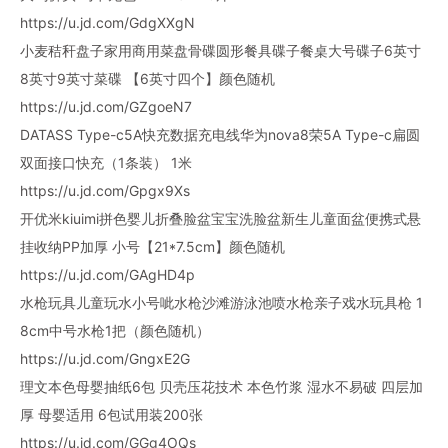
https://u.jd.com/GdgXXgN
小麦秸秆盘子家用商用菜盘骨碟圆形餐具碟子餐桌大号碟子6英寸
8英寸9英寸菜碟 【6英寸四个】颜色随机
https://u.jd.com/GZgoeN7
DATASS Type-c5A快充数据充电线华为nova8荣5A Type-c扁圆
双面接口快充（1条装） 1米
https://u.jd.com/Gpgx9Xs
开优米kiuimi拼色婴儿折叠脸盆宝宝洗脸盆新生儿童面盆便携式悬
挂收纳PP加厚 小号【21*7.5cm】颜色随机
https://u.jd.com/GAgHD4p
水枪玩具儿童玩水小号呲水枪沙滩游泳池喷水枪亲子戏水玩具枪 1
8cm中号水枪1把（颜色随机）
https://u.jd.com/GngxE2G
理文本色母婴抽纸6包 贝壳压花技术 本色竹浆 湿水不易破 四层加
厚 母婴适用 6包试用装200张
https://u.jd.com/GGg4OQs