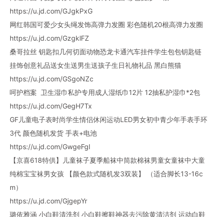
https://u.jd.com/GJgkPxG
网红韩国可爱少女头绳发饰高弹力发圈 彩色随机20根高弹力发圈
https://u.jd.com/GzgklFZ
桑哥拉丝 钥匙扣几何切面动物恐龙卡通汽车挂件学生包包钥匙链
挂饰创意礼品送女生送男生送孩子生日礼物礼品 黑白熊猫
https://u.jd.com/GSgoNZc
呵护档案 卫生湿巾私护专用成人湿纸巾12片 12抽私护湿巾*2包
https://u.jd.com/GegH7Tx
GF儿童电子表时尚学生情侣休闲运动LED男女初中青少年手表手环
3代 颜色随机发货 手表+电池
https://u.jd.com/GwgeFgl
【京喜618特供】儿童袜子夏季船袜中筒款棉袜男童女童袜中大童
纯棉宝宝袜男女孩 【颜色款式随机发3双装】 （适合脚长13-16c
m）
https://u.jd.com/GjgepYr
璐依雅涵 小白鞋清洗剂 小白鞋擦鞋神器去污除黄清洁剂 运动白鞋