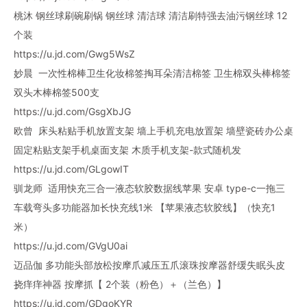
桃沐 钢丝球刷碗刷锅 钢丝球 清洁球 清洁刷特强去油污钢丝球 12
个装
https://u.jd.com/Gwg5WsZ
妙晨 一次性棉棒卫生化妆棉签掏耳朵清洁棉签 卫生棉双头棒棉签
双头木棒棉签500支
https://u.jd.com/GsgXbJG
欧曾 床头粘贴手机放置支架 墙上手机充电放置架 墙壁瓷砖办公桌
固定粘贴支架手机桌面支架 木质手机支架-款式随机发
https://u.jd.com/GLgowIT
驯龙师 适用快充三合一液态软胶数据线苹果 安卓 type-c一拖三
车载弯头多功能器加长快充线1米 【苹果液态软胶线】（快充1
米）
https://u.jd.com/GVgU0ai
迈品伽 多功能头部放松按摩爪减压五爪滚珠按摩器舒缓失眠头皮
挠痒痒神器 按摩抓【 2个装（粉色）＋（兰色）】
https://u.jd.com/GDgoKYR