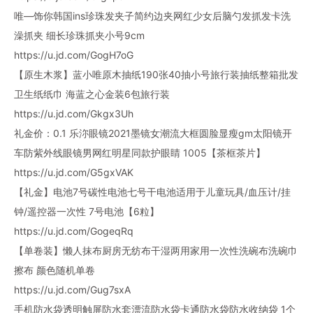
唯—饰你韩国ins珍珠发夹子简约边夹网红少女后脑勺发抓发卡洗
澡抓夹 细长珍珠抓夹小号9cm
https://u.jd.com/GogH7oG
【原生木浆】蓝小唯原木抽纸190张40抽小号旅行装抽纸整箱批发
卫生纸纸巾 海蓝之心金装6包旅行装
https://u.jd.com/Gkgx3Uh
礼金价：0.1 乐沵眼镜2021墨镜女潮流大框圆脸显瘦gm太阳镜开
车防紫外线眼镜男网红明星同款护眼睛 1005【茶框茶片】
https://u.jd.com/G5gxVAK
【礼金】电池7号碳性电池七号干电池适用于儿童玩具/血压计/挂
钟/遥控器一次性 7号电池【6粒】
https://u.jd.com/GogeqRq
【单卷装】懒人抹布厨房无纺布干湿两用家用一次性洗碗布洗碗巾
擦布 颜色随机单卷
https://u.jd.com/Gug7sxA
手机防水袋透明触屏防水套漂流防水袋卡通防水袋防水收纳袋 1个