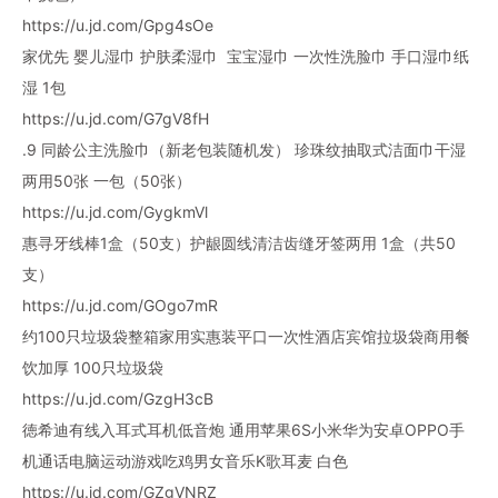
https://u.jd.com/Gpg4sOe
家优先 婴儿湿巾 护肤柔湿巾 宝宝湿巾 一次性洗脸巾 手口湿巾纸
湿 1包
https://u.jd.com/G7gV8fH
.9 同龄公主洗脸巾（新老包装随机发） 珍珠纹抽取式洁面巾干湿
两用50张 一包（50张）
https://u.jd.com/GygkmVl
惠寻牙线棒1盒（50支）护龈圆线清洁齿缝牙签两用 1盒（共50
支）
https://u.jd.com/GOgo7mR
约100只垃圾袋整箱家用实惠装平口一次性酒店宾馆拉圾袋商用餐
饮加厚 100只垃圾袋
https://u.jd.com/GzgH3cB
徳希迪有线入耳式耳机低音炮 通用苹果6S小米华为安卓OPPO手
机通话电脑运动游戏吃鸡男女音乐K歌耳麦 白色
https://u.jd.com/GZgVNRZ