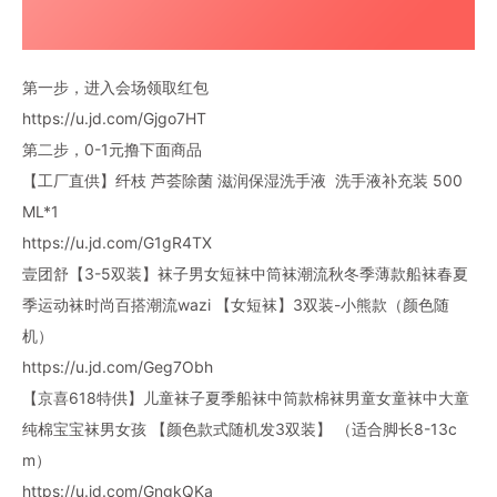
第一步，进入会场领取红包
https://u.jd.com/Gjgo7HT
第二步，0-1元撸下面商品
【工厂直供】纤枝 芦荟除菌 滋润保湿洗手液 洗手液补充装 500
ML*1
https://u.jd.com/G1gR4TX
壹团舒【3-5双装】袜子男女短袜中筒袜潮流秋冬季薄款船袜春夏
季运动袜时尚百搭潮流wazi 【女短袜】3双装-小熊款（颜色随
机）
https://u.jd.com/Geg7Obh
【京喜618特供】儿童袜子夏季船袜中筒款棉袜男童女童袜中大童
纯棉宝宝袜男女孩 【颜色款式随机发3双装】 （适合脚长8-13c
m）
https://u.jd.com/GngkQKa