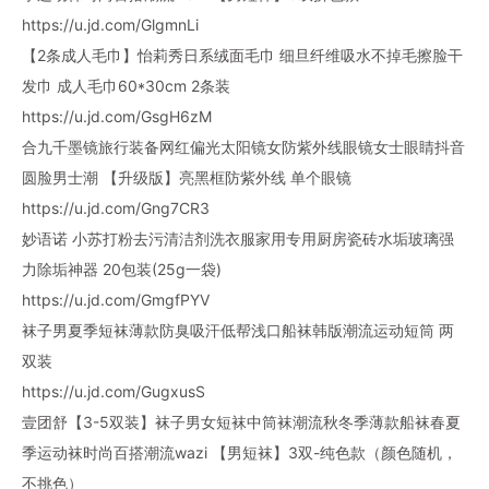
https://u.jd.com/GlgmnLi
【2条成人毛巾】怡莉秀日系绒面毛巾 细旦纤维吸水不掉毛擦脸干
发巾 成人毛巾60*30cm 2条装
https://u.jd.com/GsgH6zM
合九千墨镜旅行装备网红偏光太阳镜女防紫外线眼镜女士眼睛抖音
圆脸男士潮 【升级版】亮黑框防紫外线 单个眼镜
https://u.jd.com/Gng7CR3
妙语诺 小苏打粉去污清洁剂洗衣服家用专用厨房瓷砖水垢玻璃强
力除垢神器 20包装(25g一袋)
https://u.jd.com/GmgfPYV
袜子男夏季短袜薄款防臭吸汗低帮浅口船袜韩版潮流运动短筒 两
双装
https://u.jd.com/GugxusS
壹团舒【3-5双装】袜子男女短袜中筒袜潮流秋冬季薄款船袜春夏
季运动袜时尚百搭潮流wazi 【男短袜】3双-纯色款（颜色随机，
不挑色）