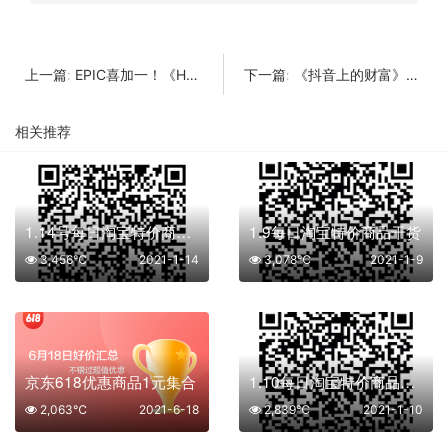
EPIC喜加一！《Hell is Other Demons》限时免费！
《抖音上的财富》月入五万大揭秘
上一篇:
下一篇:
相关推荐
1.14号每日淘宝特价商品干货
1.9每日淘宝特价商品干货
3,456℃
2021-1-14
3,078℃
2021-1-9
京东618优惠商品1元集合
1.10每日淘宝特价商品干货
2,063℃
2021-6-18
2,839℃
2021-1-10