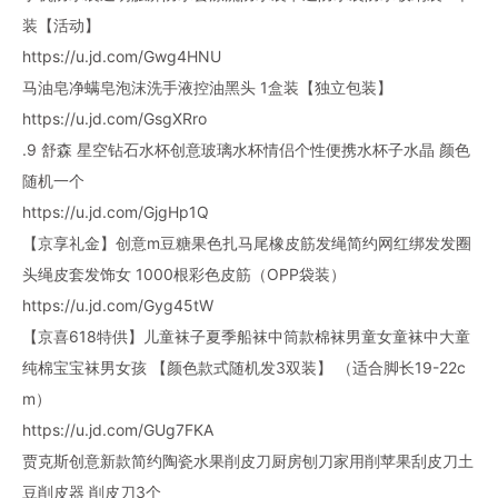
装【活动】
https://u.jd.com/Gwg4HNU
马油皂净螨皂泡沫洗手液控油黑头 1盒装【独立包装】
https://u.jd.com/GsgXRro
.9 舒森 星空钻石水杯创意玻璃水杯情侣个性便携水杯子水晶 颜色
随机一个
https://u.jd.com/GjgHp1Q
【京享礼金】创意m豆糖果色扎马尾橡皮筋发绳简约网红绑发发圈
头绳皮套发饰女 1000根彩色皮筋（OPP袋装）
https://u.jd.com/Gyg45tW
【京喜618特供】儿童袜子夏季船袜中筒款棉袜男童女童袜中大童
纯棉宝宝袜男女孩 【颜色款式随机发3双装】 （适合脚长19-22c
m）
https://u.jd.com/GUg7FKA
贾克斯创意新款简约陶瓷水果削皮刀厨房刨刀家用削苹果刮皮刀土
豆削皮器 削皮刀3个