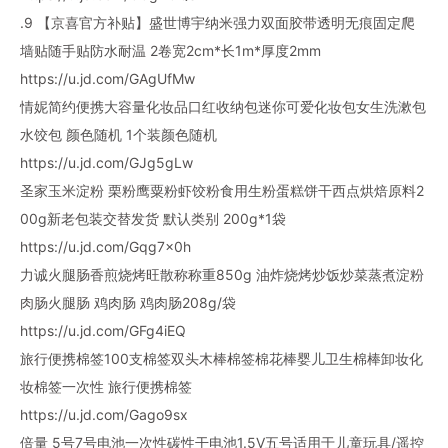
.9 【京喜官方补贴】盛世博宇纳米强力双面胶带透明无痕固定爬
墙贴随手贴防水耐温 2卷宽2cm*长1m*厚度2mm
https://u.jd.com/GAgUfMw
情妮简约便携大容量化妆品口红收纳包迷你可爱化妆包女生洗漱包
水饺包 颜色随机 1个装颜色随机
https://u.jd.com/GJg5gLw
圣家玉米淀粉 栗粉鹰粟粉虾饺粉食用生粉蛋糕饼干西点烘焙原料2
00g新老包装交替发货 默认类别 200g*1袋
https://u.jd.com/Gqg7x0h
力诚火腿肠香煎烧烤旺散称称重850g 油炸烧烤炒饭炒菜蒸煮淀粉
肉肠火腿肠 鸡肉肠 鸡肉肠208g/袋
https://u.jd.com/GFg4iEQ
旅行便携棉签100支棉签双头木棒棉签棉花棒婴儿卫生棉棒卸妆化
妆棉签一次性 旅行便携棉签
https://u.jd.com/Gago9sx
倍量 5号7号电池一次性碳性干电池1.5V五号适用于儿童玩具/遥控