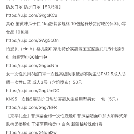
防灰口罩 防护口罩【50只装】
https://u.jd.com/GKgoKCu
真心 蟹黄味瓜子仁 1kg散装多规格 10包起籽炒货好吃的休闲小零
食品 10包装
https://u.jd.com/GWg5cOn
怡恩贝（ein.b）婴儿湿巾家用特价实惠装宝宝擦脸屁屁专用湿纸
巾 蜂蜜湿巾80抽*1包
https://u.jd.com/GagosNm
女一次性民用3层口罩一次性高级防眼镜起雾防尘防PM2.5成人防
晒一次性口罩 成人3层（含熔喷布）50只
https://u.jd.com/GngUmDC
KN95一次性5层防护日常防雾霾灰尘通用型男女 一包（5只）
https://u.jd.com/Gng7BFR
【京享礼金】菲沫柒全棉一次性洗脸巾菲沫柒洁面巾加大加厚式亲
肤棉柔擦脸巾干湿两用棉柔巾 白色 新疆棉珍珠纹1卷
https://u.jd.com/GNgel2w