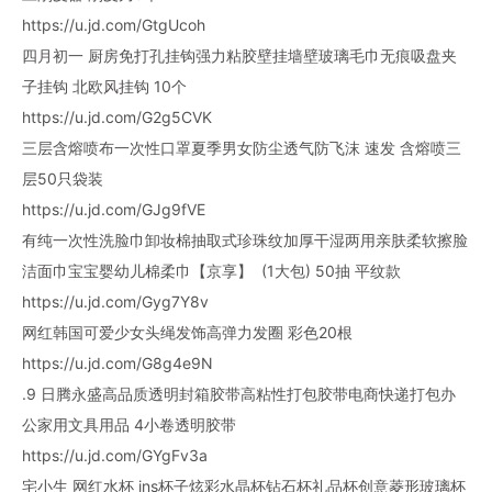
https://u.jd.com/GtgUcoh
四月初一 厨房免打孔挂钩强力粘胶壁挂墙壁玻璃毛巾无痕吸盘夹
子挂钩 北欧风挂钩 10个
https://u.jd.com/G2g5CVK
三层含熔喷布一次性口罩夏季男女防尘透气防飞沫 速发 含熔喷三
层50只袋装
https://u.jd.com/GJg9fVE
有纯一次性洗脸巾卸妆棉抽取式珍珠纹加厚干湿两用亲肤柔软擦脸
洁面巾宝宝婴幼儿棉柔巾【京享】 (1大包) 50抽 平纹款
https://u.jd.com/Gyg7Y8v
网红韩国可爱少女头绳发饰高弹力发圈 彩色20根
https://u.jd.com/G8g4e9N
.9 日腾永盛高品质透明封箱胶带高粘性打包胶带电商快递打包办
公家用文具用品 4小卷透明胶带
https://u.jd.com/GYgFv3a
宅小生 网红水杯 ins杯子炫彩水晶杯钻石杯礼品杯创意菱形玻璃杯