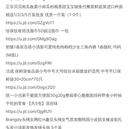
正宗贝贝南瓜板栗小南瓜粉糯香甜宝宝辅食代餐新鲜蔬菜进口种源
精选1/2/3/5斤装批发 优质一斤装（1-2个）
https://u.jd.com/GZgVo1T
珍珠纹卷筒洗脸巾50抽洁面巾 一包
https://u.jd.com/GMg9Oag
初愫1条装百搭小清新可爱纯色纯棉档少女三角内裤 1条随机 均码
(M或L)
https://u.jd.com/GzgFiRI
洁成 保鲜袋食品袋小号中号大号组合冰箱微波炉适用 中号平口保
鲜袋30*20cm*70只
https://u.jd.com/Gogx2Q0
统一小当家干脆面方便面30g20g整箱掌心脆脆面捏碎即食小时候
干吃的零食 【共5包】混合味
https://u.jd.com/GjgRU1i
Brangdy头绳女网红m趣豆头绳女气质发圈韩国小皮筋女橡皮筋扎
头发小清新发饰发绳头饰 5个装