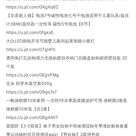
https://u.jd.com/GXgXq6Z
【京喜新人领】电池7号碳性电池七号干电池适用于儿童玩具/血压
计/挂钟/遥控器一次性等 碳性5号电池【6节】
https://u.jd.com/Gfgksfj
大白LED插电开关节能婴儿夜间起夜智能小夜灯
https://u.jd.com/GTgHFti
透明免打孔挂钩强力无痕粘胶挂衣钩门后吸盘粘钩厨房壁挂架 20
个装
https://u.jd.com/GEgVFMg
北乡 胚芽米真空装500g
https://u.jd.com/G9go7s7
一帆保鲜膜10米家用 一次性PE水果蔬菜微波炉可用 保鲜膜2卷装
保鲜膜10米装【共2卷】
https://u.jd.com/G8g4AVT
壹团舒【3-5双装】袜子男女短袜中筒袜潮流秋冬季薄款船袜春夏
季运动袜时尚百搭潮流wazi 【男短袜】3双拼色款