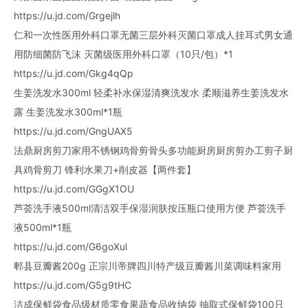
https://u.jd.com/Grgejlh
仁和一次性医用外科口罩无菌三层外科灭菌口罩成人挂耳式男女通
用防细菌防飞沫 灭菌级医用外科口罩（10只/包）*1
https://u.jd.com/Gkg4qQp
生姜洗发水300ml 轻柔补水保湿清爽洗发水 柔顺滋养生姜洗发水
露 生姜洗发水300ml*1瓶
https://u.jd.com/GngUAX5
法鼎厨房剪刀家用不锈钢鸡骨剪骨头多功能厨房厨房剪办工剪子厨
具鸡骨剪刀 锋利水果刀+削皮器【两件套】
https://u.jd.com/GGgX1OU
芦荟洗手液500ml清洁双手保湿润肤按压瓶口使用方便 芦荟洗手
液500ml*1瓶
https://u.jd.com/G6goXul
郫县豆瓣酱200g 正宗川帝牌四川特产级豆瓣酱川菜调味料家用
https://u.jd.com/G5g9tHC
洁成保鲜袋食品级材质零食果蔬食品收纳袋 抽取式保鲜袋100只