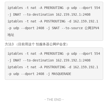
iptables -t nat -A PREROUTING -p udp --dport 554 
-j DNAT --to-destination 162.159.192.1:2408

iptables -t nat -A POSTROUTING -d 162.159.192.1 
-p udp --dport 2408 -j SNAT --to-source 公网IPV4
方法3 （目前用这个 怕服务器公网IP会变）
iptables -t nat -A PREROUTING -p udp --dport 554 
-j DNAT --to-destination 162.159.192.1:2408

iptables -t nat -A POSTROUTING -d 162.159.192.1 
-p udp --dport 2408 -j MASQUERADE
- THE END -